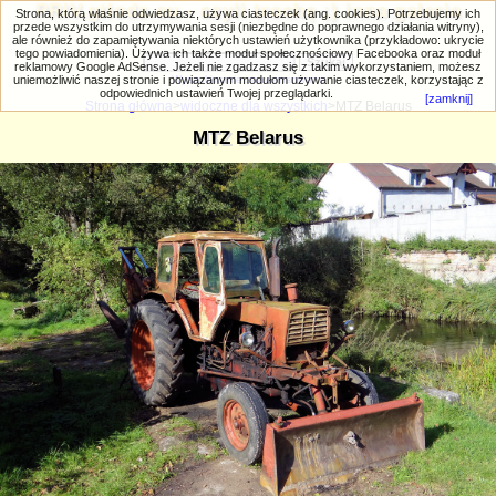
PRIV.gtlodz.eu - czyli trochę ;) inna galeria
Strona, którą właśnie odwiedzasz, używa ciasteczek (ang. cookies). Potrzebujemy ich
przede wszystkim do utrzymywania sesji (niezbędne do poprawnego działania witryny),
ale również do zapamiętywania niektórych ustawień użytkownika (przykładowo: ukrycie
tego powiadomienia). Używa ich także moduł społecznościowy Facebooka oraz moduł
reklamowy Google AdSense. Jeżeli nie zgadzasz się z takim wykorzystaniem, możesz
uniemożliwić naszej stronie i powiązanym modułom używanie ciasteczek, korzystając z
Wyszukiwanie zaawansowane
odpowiednich ustawień Twojej przeglądarki.
[zamknij]
Strona główna
>
widoczne dla wszystkich
>MTZ Belarus
MTZ Belarus