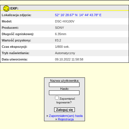
EXIF:
Lokalizacja zdjęcia:
52° 16' 28.67" N 14° 44' 43.78" E
Model:
DSC-HX100V
Producent:
SONY
Długość ogniskowej:
6.35mm
Wartość przysłony:
f/3.2
Czas ekspozycji:
1/800 sek.
Tryb naświetlania:
Automatyczny
Data utworzenia:
09.10.2022 11:58:58
Nazwa użytkownika:
Hasło:
Zapamiętać
logowanie?
»
Zapomniałem(am) hasła
»
Rejestracja