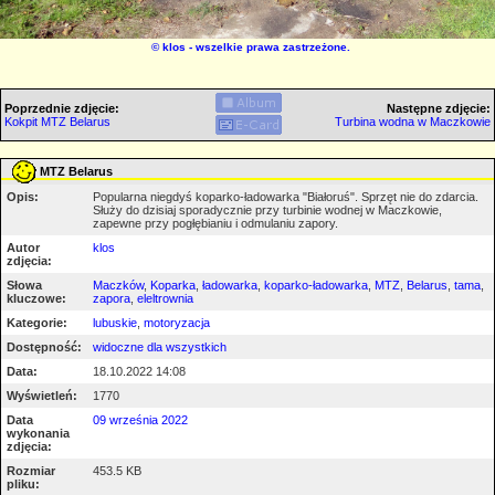
©
klos
- wszelkie prawa zastrzeżone.
Poprzednie zdjęcie:
Następne zdjęcie:
Kokpit MTZ Belarus
Turbina wodna w Maczkowie
MTZ Belarus
Opis:
Popularna niegdyś koparko-ładowarka "Białoruś". Sprzęt nie do zdarcia.
Służy do dzisiaj sporadycznie przy turbinie wodnej w Maczkowie,
zapewne przy pogłębianiu i odmulaniu zapory.
Autor
klos
zdjęcia:
Słowa
Maczków
,
Koparka
,
ładowarka
,
koparko-ładowarka
,
MTZ
,
Belarus
,
tama
,
kluczowe:
zapora
,
eleltrownia
Kategorie:
lubuskie
,
motoryzacja
Dostępność:
widoczne dla wszystkich
Data:
18.10.2022 14:08
Wyświetleń:
1770
Data
09 września 2022
wykonania
zdjęcia:
Rozmiar
453.5 KB
pliku: