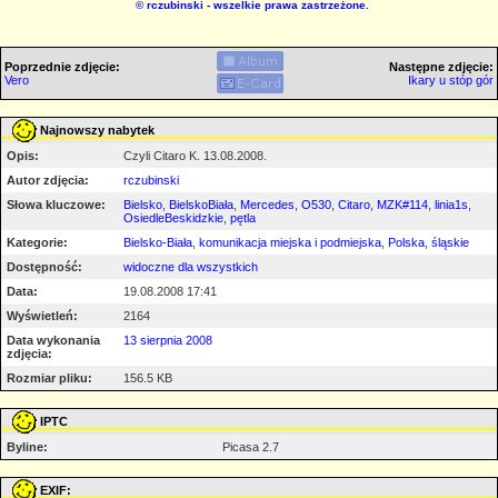
©
rczubinski
- wszelkie prawa zastrzeżone.
Poprzednie zdjęcie:
Następne zdjęcie:
Vero
Ikary u stóp gór
Najnowszy nabytek
Opis:
Czyli Citaro K. 13.08.2008.
Autor zdjęcia:
rczubinski
Słowa kluczowe:
Bielsko
,
BielskoBiała
,
Mercedes
,
O530
,
Citaro
,
MZK#114
,
linia1s
,
OsiedleBeskidzkie
,
pętla
Kategorie:
Bielsko-Biała
,
komunikacja miejska i podmiejska
,
Polska
,
śląskie
Dostępność:
widoczne dla wszystkich
Data:
19.08.2008 17:41
Wyświetleń:
2164
Data wykonania
13 sierpnia 2008
zdjęcia:
Rozmiar pliku:
156.5 KB
IPTC
Byline:
Picasa 2.7
EXIF: