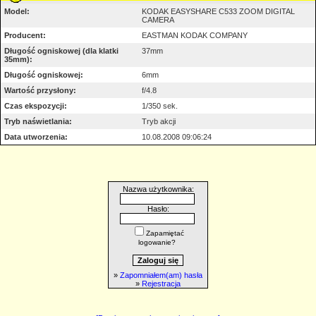
Model:
KODAK EASYSHARE C533 ZOOM DIGITAL
CAMERA
Producent:
EASTMAN KODAK COMPANY
Długość ogniskowej (dla klatki
37mm
35mm):
Długość ogniskowej:
6mm
Wartość przysłony:
f/4.8
Czas ekspozycji:
1/350 sek.
Tryb naświetlania:
Tryb akcji
Data utworzenia:
10.08.2008 09:06:24
Nazwa użytkownika:
Hasło:
Zapamiętać
logowanie?
»
Zapomniałem(am) hasła
»
Rejestracja