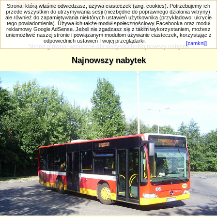
PRIV.gtlodz.eu - czyli trochę ;) inna galeria
Strona, którą właśnie odwiedzasz, używa ciasteczek (ang. cookies). Potrzebujemy ich
przede wszystkim do utrzymywania sesji (niezbędne do poprawnego działania witryny),
ale również do zapamiętywania niektórych ustawień użytkownika (przykładowo: ukrycie
tego powiadomienia). Używa ich także moduł społecznościowy Facebooka oraz moduł
reklamowy Google AdSense. Jeżeli nie zgadzasz się z takim wykorzystaniem, możesz
uniemożliwić naszej stronie i powiązanym modułom używanie ciasteczek, korzystając z
Wyszukiwanie zaawansowane
odpowiednich ustawień Twojej przeglądarki.
[zamknij]
Strona główna
>
widoczne dla wszystkich
>Najnowszy nabytek
Najnowszy nabytek