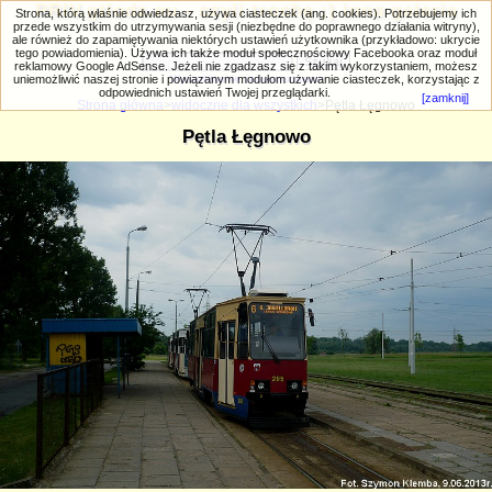
PRIV.gtlodz.eu - czyli trochę ;) inna galeria
Strona, którą właśnie odwiedzasz, używa ciasteczek (ang. cookies). Potrzebujemy ich
przede wszystkim do utrzymywania sesji (niezbędne do poprawnego działania witryny),
ale również do zapamiętywania niektórych ustawień użytkownika (przykładowo: ukrycie
tego powiadomienia). Używa ich także moduł społecznościowy Facebooka oraz moduł
reklamowy Google AdSense. Jeżeli nie zgadzasz się z takim wykorzystaniem, możesz
uniemożliwić naszej stronie i powiązanym modułom używanie ciasteczek, korzystając z
Wyszukiwanie zaawansowane
odpowiednich ustawień Twojej przeglądarki.
[zamknij]
Strona główna
>
widoczne dla wszystkich
>Pętla Łęgnowo
Pętla Łęgnowo