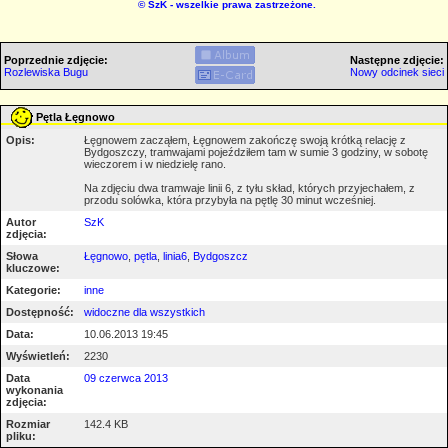
©
SzK
- wszelkie prawa zastrzeżone.
Poprzednie zdjęcie:
Następne zdjęcie:
Rozlewiska Bugu
Nowy odcinek sieci
Pętla Łęgnowo
Opis:
Łęgnowem zacząłem, Łęgnowem zakończę swoją krótką relację z
Bydgoszczy, tramwajami pojeździłem tam w sumie 3 godziny, w sobotę
wieczorem i w niedzielę rano.
Na zdjęciu dwa tramwaje linii 6, z tyłu skład, których przyjechałem, z
przodu solówka, która przybyła na pętlę 30 minut wcześniej.
Autor
SzK
zdjęcia:
Słowa
Łęgnowo
,
pętla
,
linia6
,
Bydgoszcz
kluczowe:
Kategorie:
inne
Dostępność:
widoczne dla wszystkich
Data:
10.06.2013 19:45
Wyświetleń:
2230
Data
09 czerwca 2013
wykonania
zdjęcia:
Rozmiar
142.4 KB
pliku: