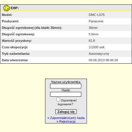
EXIF:
Model:
DMC-LS75
Producent:
Panasonic
Długość ogniskowej (dla klatki 35mm):
36mm
Długość ogniskowej:
5.8mm
Wartość przysłony:
f/2.8
Czas ekspozycji:
1/1000 sek.
Tryb naświetlania:
Automatyczny
Data utworzenia:
09.06.2013 08:46:28
Nazwa użytkownika:
Hasło:
Zapamiętać
logowanie?
»
Zapomniałem(am) hasła
»
Rejestracja