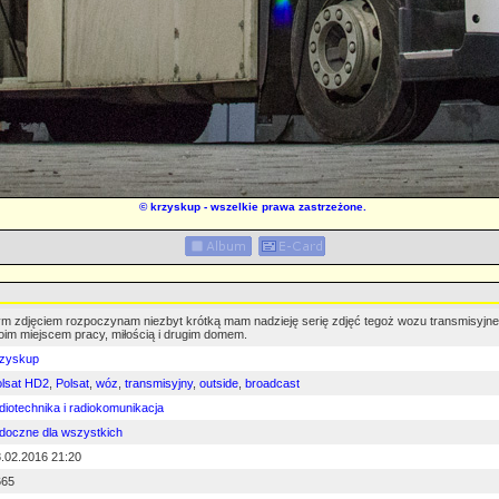
©
krzyskup
- wszelkie prawa zastrzeżone.
m zdjęciem rozpoczynam niezbyt krótką mam nadzieję serię zdjęć tegoż wozu transmisyjneg
im miejscem pracy, miłością i drugim domem.
rzyskup
lsat HD2
,
Polsat
,
wóz
,
transmisyjny
,
outside
,
broadcast
diotechnika i radiokomunikacja
doczne dla wszystkich
.02.2016 21:20
665