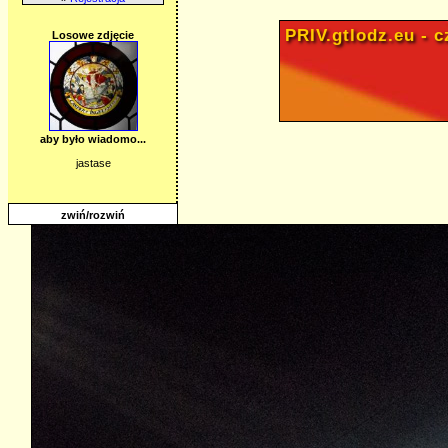
PRIV.gtlodz.eu - cz
Losowe zdjęcie
aby było wiadomo...
jastase
zwiń/rozwiń