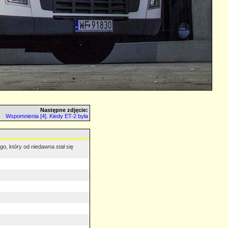
Następne zdjęcie:
Wspomnienia [4]. Kiedy ET-2 była
o, który od niedawna stał się