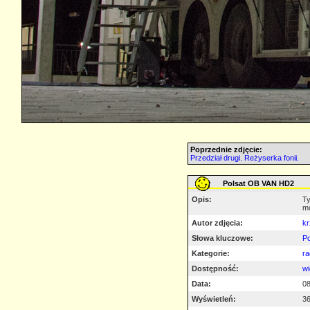
Poprzednie zdjęcie:
Przedział drugi. Reżyserka fonii.
Polsat OB VAN HD2
Opis:
Ty
mo
Autor zdjęcia:
k
Słowa kluczowe:
Po
Kategorie:
ra
Dostępność:
wi
Data:
08
Wyświetleń:
3