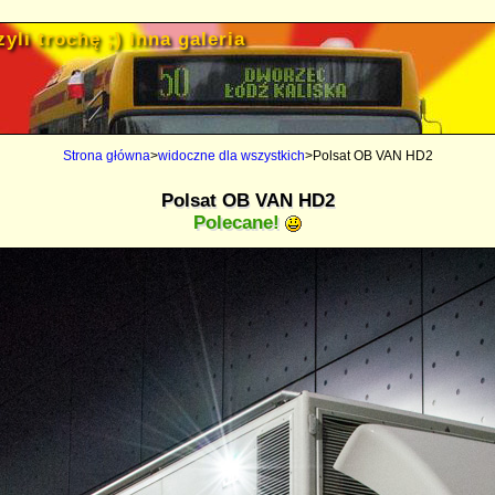
yli trochę ;) inna galeria
Strona główna
>
widoczne dla wszystkich
>Polsat OB VAN HD2
Polsat OB VAN HD2
Polecane!