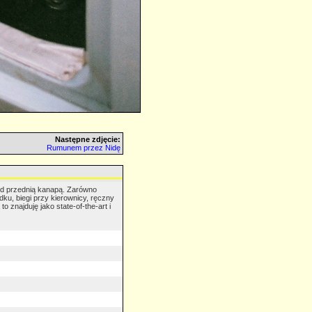
Następne zdjęcie:
Rumunem przez Nidę
ed przednią kanapą. Zarówno
dku, biegi przy kierownicy, ręczny
o znajduję jako state-of-the-art i