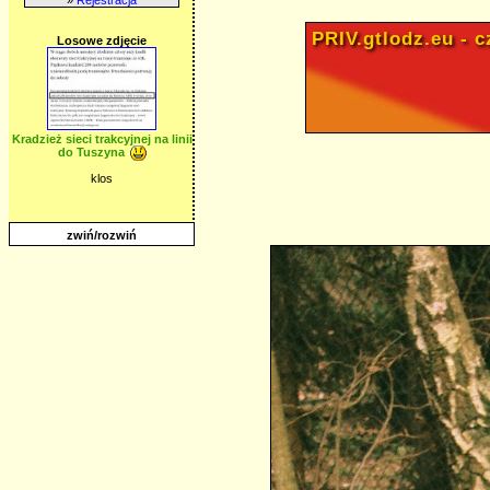
PRIV.gtlodz.eu - cz
Losowe zdjęcie
Kradzież sieci trakcyjnej na linii
do Tuszyna
klos
zwiń/rozwiń