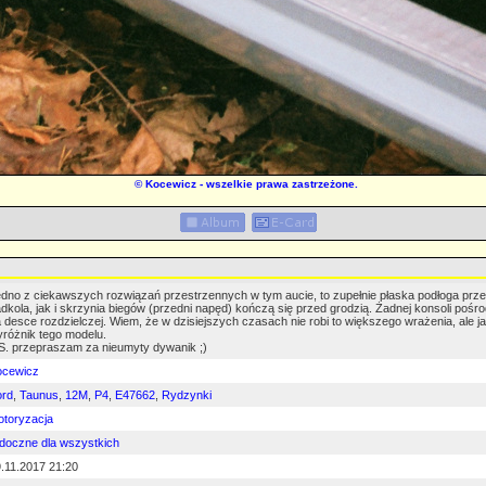
©
Kocewicz
- wszelkie prawa zastrzeżone.
dno z ciekawszych rozwiązań przestrzennych w tym aucie, to zupełnie płaska podłoga prz
dkola, jak i skrzynia biegów (przedni napęd) kończą się przed grodzią. Żadnej konsoli pośro
 desce rozdzielczej. Wiem, że w dzisiejszych czasach nie robi to większego wrażenia, ale ja t
różnik tego modelu.
S. przepraszam za nieumyty dywanik ;)
ocewicz
ord
,
Taunus
,
12M
,
P4
,
E47662
,
Rydzynki
toryzacja
doczne dla wszystkich
.11.2017 21:20