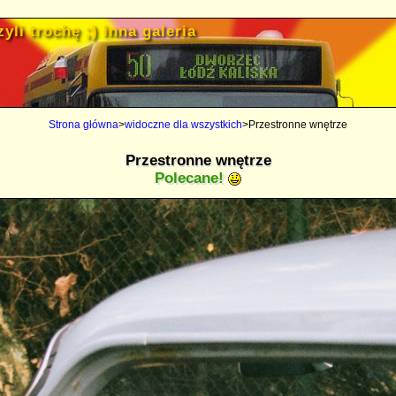
yli trochę ;) inna galeria
Strona główna
>
widoczne dla wszystkich
>Przestronne wnętrze
Przestronne wnętrze
Polecane!