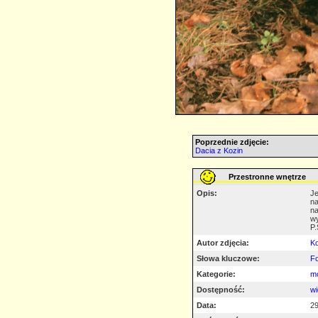
Poprzednie zdjęcie:
Dacia z Kozin
Przestronne wnętrze
Opis:
Je
na
na
wy
P.
Autor zdjęcia:
K
Słowa kluczowe:
F
Kategorie:
mo
Dostępność:
wi
Data:
29