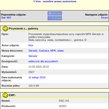
©
klos
- wszelkie prawa zastrzeżone.
Poprzednie zdjęcie:
Następne zdjęcie:
Star 660
Azura
Przystanek z... gaśnicą
Opis:
Przystanek wyjazdowy/wjazdowy przy zajezdni MPK Sieradz w
pobliżu stacji paliw.
Mała zatoczka, wiata, rozkładówka i... gaśnica :D
Autor zdjęcia:
klos
Słowa kluczowe:
Sieradz
,
Gaśnica
,
MPK
,
wiata
Kategorie:
Sieradz
Dostępność:
widoczne dla wszystkich
Data:
12.02.2015 18:22
Wyświetleń:
2927
Data wykonania
11 lutego 2015
zdjęcia:
Rozmiar pliku:
115.5 KB
EXIF:
Model:
DSC-H3
Producent:
SONY