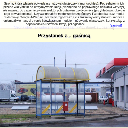
PRIV.gtlodz.eu - czyli trochę ;) inna galeria
Strona, którą właśnie odwiedzasz, używa ciasteczek (ang. cookies). Potrzebujemy ich
przede wszystkim do utrzymywania sesji (niezbędne do poprawnego działania witryny),
ale również do zapamiętywania niektórych ustawień użytkownika (przykładowo: ukrycie
tego powiadomienia). Używa ich także moduł społecznościowy Facebooka oraz moduł
reklamowy Google AdSense. Jeżeli nie zgadzasz się z takim wykorzystaniem, możesz
uniemożliwić naszej stronie i powiązanym modułom używanie ciasteczek, korzystając z
Wyszukiwanie zaawansowane
odpowiednich ustawień Twojej przeglądarki.
[zamknij]
Strona główna
>
widoczne dla wszystkich
>Przystanek z... gaśnicą
Przystanek z... gaśnicą