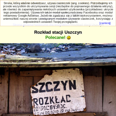
PRIV.gtlodz.eu - czyli trochę ;) inna galeria
Strona, którą właśnie odwiedzasz, używa ciasteczek (ang. cookies). Potrzebujemy ich
przede wszystkim do utrzymywania sesji (niezbędne do poprawnego działania witryny),
ale również do zapamiętywania niektórych ustawień użytkownika (przykładowo: ukrycie
tego powiadomienia). Używa ich także moduł społecznościowy Facebooka oraz moduł
reklamowy Google AdSense. Jeżeli nie zgadzasz się z takim wykorzystaniem, możesz
uniemożliwić naszej stronie i powiązanym modułom używanie ciasteczek, korzystając z
Wyszukiwanie zaawansowane
odpowiednich ustawień Twojej przeglądarki.
[zamknij]
Strona główna
>
widoczne dla wszystkich
>Rozkład stacji Uszczyn
Rozkład stacji Uszczyn
Polecane!