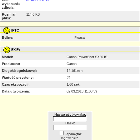
wykonania
zdjęcia:
Rozmiar
114.6 KB
pliku:
IPTC
Byline:
Picasa
EXIF:
Model:
Canon PowerShot SX20 IS
Producent:
Canon
Długość ogniskowej:
14.161mm
Wartość przysłony:
f/4
Czas ekspozycji:
1/60 sek.
Data utworzenia:
02.03.2013 11:03:39
Nazwa użytkownika:
Hasło:
Zapamiętać
logowanie?