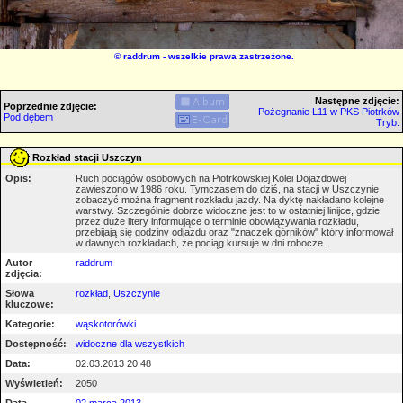
©
raddrum
- wszelkie prawa zastrzeżone.
Następne zdjęcie:
Poprzednie zdjęcie:
Pożegnanie L11 w PKS Piotrków
Pod dębem
Tryb.
Rozkład stacji Uszczyn
Opis:
Ruch pociągów osobowych na Piotrkowskiej Kolei Dojazdowej
zawieszono w 1986 roku. Tymczasem do dziś, na stacji w Uszczynie
zobaczyć można fragment rozkładu jazdy. Na dyktę nakładano kolejne
warstwy. Szczególnie dobrze widoczne jest to w ostatniej linijce, gdzie
przez duże litery informujące o terminie obowiązywania rozkładu,
przebijają się godziny odjazdu oraz "znaczek górników" który informował
w dawnych rozkładach, że pociąg kursuje w dni robocze.
Autor
raddrum
zdjęcia:
Słowa
rozkład
,
Uszczynie
kluczowe:
Kategorie:
wąskotorówki
Dostępność:
widoczne dla wszystkich
Data:
02.03.2013 20:48
Wyświetleń:
2050
Data
02 marca 2013