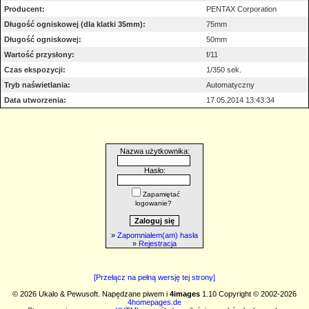
Producent:
PENTAX Corporation
Długość ogniskowej (dla klatki 35mm):
75mm
Długość ogniskowej:
50mm
Wartość przysłony:
f/11
Czas ekspozycji:
1/350 sek.
Tryb naświetlania:
Automatyczny
Data utworzenia:
17.05.2014 13:43:34
Nazwa użytkownika:
Hasło:
Zapamiętać
logowanie?
»
Zapomniałem(am) hasła
»
Rejestracja
[Przełącz na pełną wersję tej strony]
© 2026 Ukalo & Pewusoft. Napędzane piwem i
4images
1.10 Copyright © 2002-2026
4homepages.de