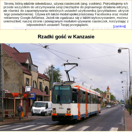
PRIV.gtlodz.eu - czyli trochę ;) inna galeria
Strona, którą właśnie odwiedzasz, używa ciasteczek (ang. cookies). Potrzebujemy ich
przede wszystkim do utrzymywania sesji (niezbędne do poprawnego działania witryny),
ale również do zapamiętywania niektórych ustawień użytkownika (przykładowo: ukrycie
tego powiadomienia). Używa ich także moduł społecznościowy Facebooka oraz moduł
reklamowy Google AdSense. Jeżeli nie zgadzasz się z takim wykorzystaniem, możesz
uniemożliwić naszej stronie i powiązanym modułom używanie ciasteczek, korzystając z
Wyszukiwanie zaawansowane
odpowiednich ustawień Twojej przeglądarki.
[zamknij]
Strona główna
>
widoczne dla wszystkich
>Rzadki gość w Kanzasie
Rzadki gość w Kanzasie