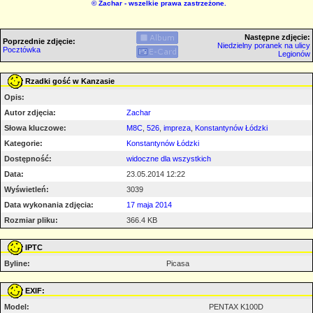
©
Zachar
- wszelkie prawa zastrzeżone.
Następne zdjęcie:
Poprzednie zdjęcie:
Niedzielny poranek na ulicy
Pocztówka
Legionów
Rzadki gość w Kanzasie
Opis:
Autor zdjęcia:
Zachar
Słowa kluczowe:
M8C
,
526
,
impreza
,
Konstantynów Łódzki
Kategorie:
Konstantynów Łódzki
Dostępność:
widoczne dla wszystkich
Data:
23.05.2014 12:22
Wyświetleń:
3039
Data wykonania zdjęcia:
17 maja 2014
Rozmiar pliku:
366.4 KB
IPTC
Byline:
Picasa
EXIF:
Model:
PENTAX K100D