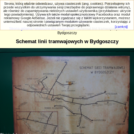
PRIV.gtlodz.eu - czyli trochę ;) inna galeria
Strona, którą właśnie odwiedzasz, używa ciasteczek (ang. cookies). Potrzebujemy ich
przede wszystkim do utrzymywania sesji (niezbędne do poprawnego działania witryny),
ale również do zapamiętywania niektórych ustawień użytkownika (przykładowo: ukrycie
tego powiadomienia). Używa ich także moduł społecznościowy Facebooka oraz moduł
reklamowy Google AdSense. Jeżeli nie zgadzasz się z takim wykorzystaniem, możesz
uniemożliwić naszej stronie i powiązanym modułom używanie ciasteczek, korzystając z
Wyszukiwanie zaawansowane
odpowiednich ustawień Twojej przeglądarki.
[zamknij]
Strona główna
>
widoczne dla wszystkich
>Schemat linii tramwajowych w
Bydgoszczy
Schemat linii tramwajowych w Bydgoszczy