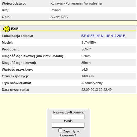
Województwo:
Kuyavian-Pomeranian Voivodeship
Kraj:
Poland
Opis:
SONY DSC
EXIF:
Lokalizacja zdjęcia:
53° 6' 57.14" N 18° 4' 4.28" E
Model:
SLT-A55V
Producent:
SONY
Długość ogniskowej (dla klatki 35mm):
52mm
Długość ogniskowej:
35mm
Wartość przysłony:
f/4.5
Czas ekspozycji:
1/60 sek.
Tryb naświetlania:
Automatyczny
Data utworzenia:
22.09.2013 12:22:49
Nazwa użytkownika:
Hasło:
Zapamiętać
logowanie?