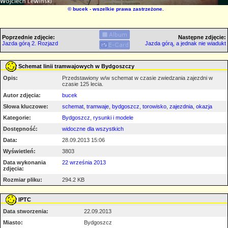
©
bucek
- wszelkie prawa zastrzeżone.
Poprzednie zdjęcie:
Następne zdjęcie:
Jazda górą 2. Rozjazd
Jazda górą, a jednak nie wiadukt
Schemat linii tramwajowych w Bydgoszczy
Opis:
Przedstawiony w/w schemat w czasie zwiedzania zajezdni w
czasie 125 lecia.
Autor zdjęcia:
bucek
Słowa kluczowe:
schemat
,
tramwaje
,
bydgoszcz
,
torowisko
,
zajezdnia
,
okazja
Kategorie:
Bydgoszcz
,
rysunki i modele
Dostępność:
widoczne dla wszystkich
Data:
28.09.2013 15:06
Wyświetleń:
3803
Data wykonania
22 września 2013
zdjęcia:
Rozmiar pliku:
294.2 KB
IPTC
Data stworzenia:
22.09.2013
Miasto:
Bydgoszcz