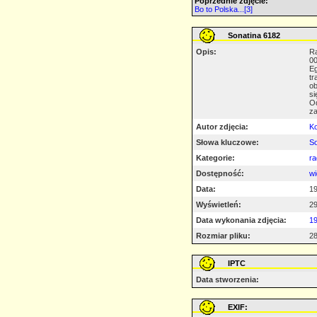
Poprzednie zdjęcie:
Bo to Polska...[3]
Sonatina 6182
Opis:
Ra
00
Eg
tr
ob
si
Od
za
Autor zdjęcia:
K
Słowa kluczowe:
So
Kategorie:
ra
Dostępność:
wi
Data:
19
Wyświetleń:
2
Data wykonania zdjęcia:
19
Rozmiar pliku:
28
IPTC
Data stworzenia:
EXIF: