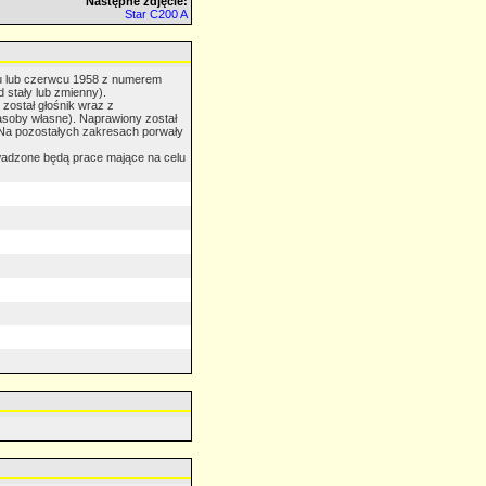
Następne zdjęcie:
Star C200 A
ju lub czerwcu 1958 z numerem
stały lub zmienny).
został głośnik wraz z
zasoby własne). Naprawiony został
. Na pozostałych zakresach porwały
owadzone będą prace mające na celu