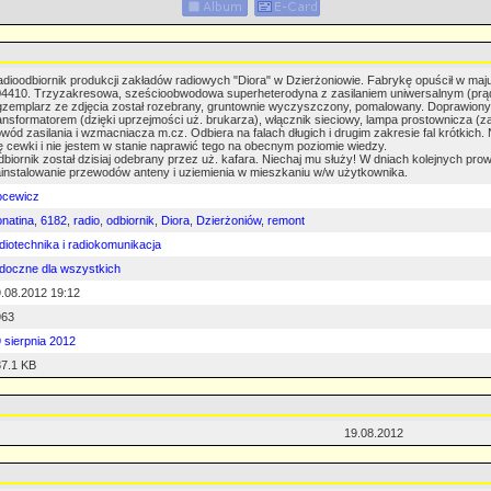
dioodbiornik produkcji zakładów radiowych "Diora" w Dzierżoniowie. Fabrykę opuścił w ma
4410. Trzyzakresowa, sześcioobwodowa superheterodyna z zasilaniem uniwersalnym (prąd 
zemplarz ze zdjęcia został rozebrany, gruntownie wyczyszczony, pomalowany. Doprawiony 
ansformatorem (dzięki uprzejmości uż. brukarza), włącznik sieciowy, lampa prostownicza (
wód zasilania i wzmacniacza m.cz. Odbiera na falach długich i drugim zakresie fal krótkich
ę cewki i nie jestem w stanie naprawić tego na obecnym poziomie wiedzy.
biornik został dzisiaj odebrany przez uż. kafara. Niechaj mu służy! W dniach kolejnych pr
instalowanie przewodów anteny i uziemienia w mieszkaniu w/w użytkownika.
ocewicz
natina
,
6182
,
radio
,
odbiornik
,
Diora
,
Dzierżoniów
,
remont
diotechnika i radiokomunikacja
doczne dla wszystkich
.08.2012 19:12
963
 sierpnia 2012
7.1 KB
19.08.2012