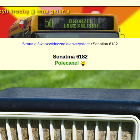
yli trochę ;) inna galeria
Strona główna
>
widoczne dla wszystkich
>Sonatina 6182
Sonatina 6182
Polecane!