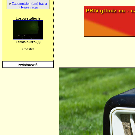
»
Zapomniałem(am) hasła
»
Rejestracja
PRIV.gtlodz.eu - cz
Losowe zdjęcie
Letnia burza (3)
Chester
zwiń/rozwiń