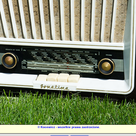
©
Kocewicz
- wszelkie prawa zastrzeżone.