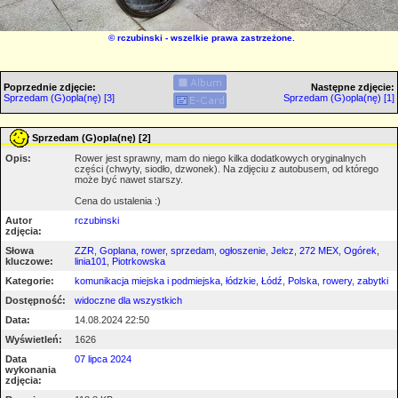
©
rczubinski
- wszelkie prawa zastrzeżone.
Poprzednie zdjęcie:
Następne zdjęcie:
Sprzedam (G)opla(nę) [3]
Sprzedam (G)opla(nę) [1]
Sprzedam (G)opla(nę) [2]
Opis:
Rower jest sprawny, mam do niego kilka dodatkowych oryginalnych
części (chwyty, siodło, dzwonek). Na zdjęciu z autobusem, od którego
może być nawet starszy.
Cena do ustalenia :)
Autor
rczubinski
zdjęcia:
Słowa
ZZR
,
Goplana
,
rower
,
sprzedam
,
ogłoszenie
,
Jelcz
,
272 MEX
,
Ogórek
,
kluczowe:
linia101
,
Piotrkowska
Kategorie:
komunikacja miejska i podmiejska
,
łódzkie
,
Łódź
,
Polska
,
rowery
,
zabytki
Dostępność:
widoczne dla wszystkich
Data:
14.08.2024 22:50
Wyświetleń:
1626
Data
07 lipca 2024
wykonania
zdjęcia: