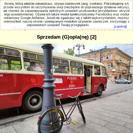
PRIV.gtlodz.eu - czyli trochę ;) inna galeria
Strona, którą właśnie odwiedzasz, używa ciasteczek (ang. cookies). Potrzebujemy ich
przede wszystkim do utrzymywania sesji (niezbędne do poprawnego działania witryny),
ale również do zapamiętywania niektórych ustawień użytkownika (przykładowo: ukrycie
tego powiadomienia). Używa ich także moduł społecznościowy Facebooka oraz moduł
reklamowy Google AdSense. Jeżeli nie zgadzasz się z takim wykorzystaniem, możesz
uniemożliwić naszej stronie i powiązanym modułom używanie ciasteczek, korzystając z
Wyszukiwanie zaawansowane
odpowiednich ustawień Twojej przeglądarki.
[zamknij]
Strona główna
>
widoczne dla wszystkich
>Sprzedam (G)opla(nę) [2]
Sprzedam (G)opla(nę) [2]