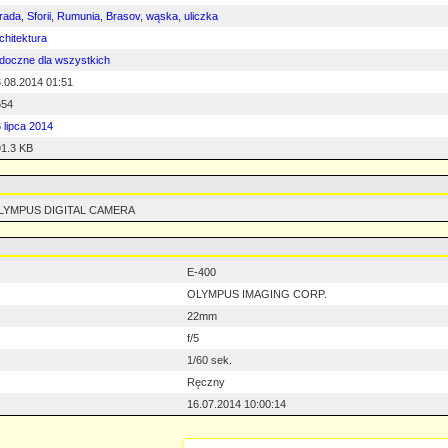
rada
,
Sforii
,
Rumunia
,
Brasov
,
wąska
,
uliczka
chitektura
doczne dla wszystkich
.08.2014 01:51
654
 lipca 2014
1.3 KB
LYMPUS DIGITAL CAMERA
E-400
OLYMPUS IMAGING CORP.
22mm
f/5
1/60 sek.
Ręczny
16.07.2014 10:00:14