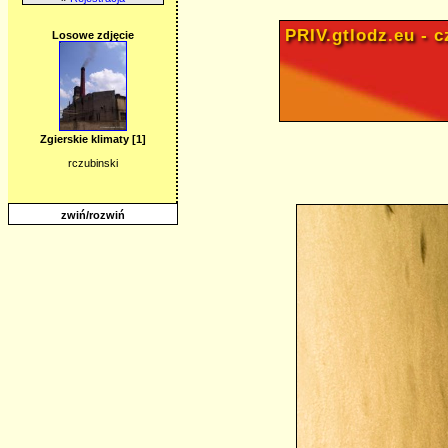
PRIV.gtlodz.eu - cz
Losowe zdjęcie
Zgierskie klimaty [1]
rczubinski
zwiń/rozwiń