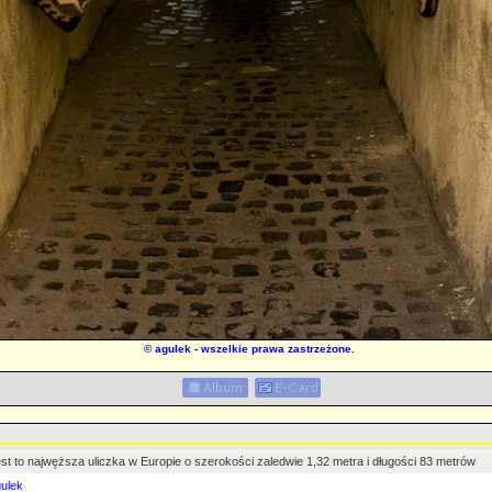
©
agulek
- wszelkie prawa zastrzeżone.
st to najwęższa uliczka w Europie o szerokości zaledwie 1,32 metra i długości 83 metrów
ulek