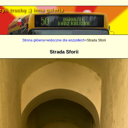
yli trochę ;) inna galeria
Strona główna
>
widoczne dla wszystkich
>Strada Sforii
Strada Sforii