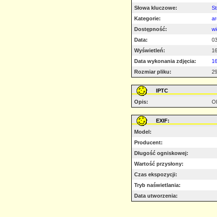
Słowa kluczowe:
St
Kategorie:
ar
Dostępność:
wi
Data:
03
Wyświetleń:
1
Data wykonania zdjęcia:
16
Rozmiar pliku:
29
IPTC
Opis:
O
EXIF:
Model:
Producent:
Długość ogniskowej:
Wartość przysłony:
Czas ekspozycji:
Tryb naświetlania:
Data utworzenia: