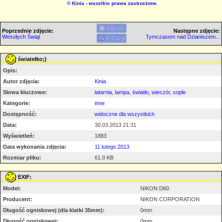
©
Kinia
- wszelkie prawa zastrzeżone.
Poprzednie zdjęcie:
Następne zdjęcie:
Wesołych Świąt
Tymczasem nad Dzianiszem...
światełko;)
Opis:
Autor zdjęcia:
Kinia
Słowa kluczowe:
latarnia
,
lampa
,
światło
,
wieczór
,
sople
Kategorie:
inne
Dostępność:
widoczne dla wszystkich
Data:
30.03.2013 21:31
Wyświetleń:
1883
Data wykonania zdjęcia:
11 lutego 2013
Rozmiar pliku:
61.0 KB
EXIF:
Model:
NIKON D60
Producent:
NIKON CORPORATION
Długość ogniskowej (dla klatki 35mm):
0mm
Długość ogniskowej:
0mm