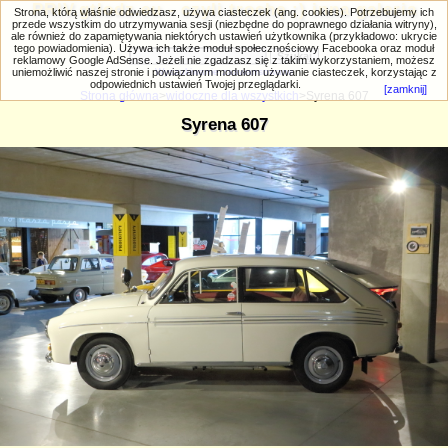
PRIV.gtlodz.eu - czyli trochę ;) inna galeria
Strona, którą właśnie odwiedzasz, używa ciasteczek (ang. cookies). Potrzebujemy ich
przede wszystkim do utrzymywania sesji (niezbędne do poprawnego działania witryny),
ale również do zapamiętywania niektórych ustawień użytkownika (przykładowo: ukrycie
tego powiadomienia). Używa ich także moduł społecznościowy Facebooka oraz moduł
reklamowy Google AdSense. Jeżeli nie zgadzasz się z takim wykorzystaniem, możesz
uniemożliwić naszej stronie i powiązanym modułom używanie ciasteczek, korzystając z
Wyszukiwanie zaawansowane
odpowiednich ustawień Twojej przeglądarki.
[zamknij]
Strona główna
>
widoczne dla wszystkich
>Syrena 607
Syrena 607