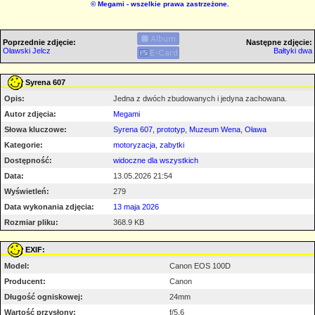
©
Megami
- wszelkie prawa zastrzeżone.
Poprzednie zdjęcie:
Następne zdjęcie:
Oławski Jelcz
Bałtyki dwa
Syrena 607
Opis:
Jedna z dwóch zbudowanych i jedyna zachowana.
Autor zdjęcia:
Megami
Słowa kluczowe:
Syrena 607
,
prototyp
,
Muzeum Wena
,
Oława
Kategorie:
motoryzacja
,
zabytki
Dostępność:
widoczne dla wszystkich
Data:
13.05.2026 21:54
Wyświetleń:
279
Data wykonania zdjęcia:
13 maja 2026
Rozmiar pliku:
368.9 KB
EXIF:
Model:
Canon EOS 100D
Producent:
Canon
Długość ogniskowej:
24mm
Wartość przysłony:
f/5.6