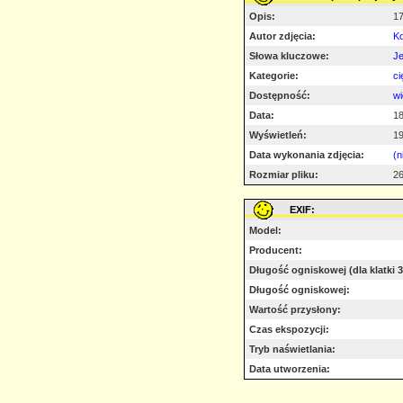
Opis:
17
Autor zdjęcia:
K
Słowa kluczowe:
Je
Kategorie:
ci
Dostępność:
wi
Data:
18
Wyświetleń:
1
Data wykonania zdjęcia:
(n
Rozmiar pliku:
26
EXIF:
Model:
Producent:
Długość ogniskowej (dla klatki
Długość ogniskowej:
Wartość przysłony:
Czas ekspozycji:
Tryb naświetlania:
Data utworzenia: