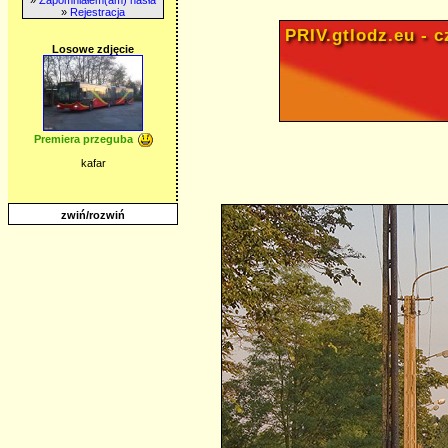
»
Rejestracja
PRIV.gtlodz.eu - cz
Losowe zdjęcie
Premiera przeguba
kafar
zwiń/rozwiń