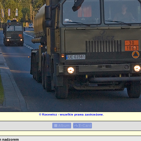
©
Kocewicz
- wszelkie prawa zastrzeżone.
m nadzorem