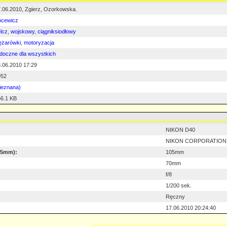
.06.2010, Zgierz, Ozorkowska.
ocewicz
lcz
,
wojskowy
,
ciągniksiodłowy
ężarówki
,
motoryzacja
doczne dla wszystkich
.06.2010 17:29
952
ieznana)
6.1 KB
NIKON D40
NIKON CORPORATION
 35mm):
105mm
70mm
f/8
1/200 sek.
Ręczny
17.06.2010 20:24:40