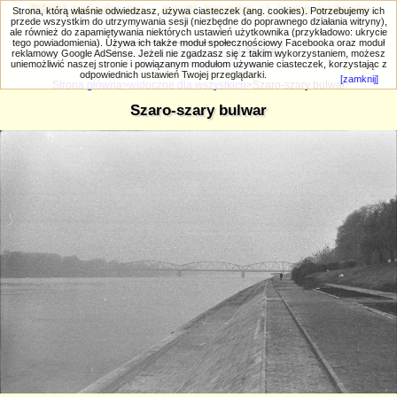
PRIV.gtlodz.eu - czyli trochę ;) inna galeria
Strona, którą właśnie odwiedzasz, używa ciasteczek (ang. cookies). Potrzebujemy ich
przede wszystkim do utrzymywania sesji (niezbędne do poprawnego działania witryny),
ale również do zapamiętywania niektórych ustawień użytkownika (przykładowo: ukrycie
tego powiadomienia). Używa ich także moduł społecznościowy Facebooka oraz moduł
reklamowy Google AdSense. Jeżeli nie zgadzasz się z takim wykorzystaniem, możesz
uniemożliwić naszej stronie i powiązanym modułom używanie ciasteczek, korzystając z
Wyszukiwanie zaawansowane
odpowiednich ustawień Twojej przeglądarki.
[zamknij]
Strona główna
>
widoczne dla wszystkich
>Szaro-szary bulwar
Szaro-szary bulwar