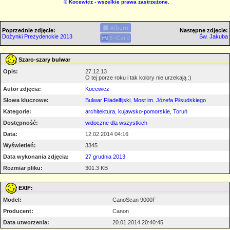
©
Kocewicz
- wszelkie prawa zastrzeżone.
Poprzednie zdjęcie:
Następne zdjęcie:
Dożynki Prezydenckie 2013
Św. Jakuba
Szaro-szary bulwar
Opis:
27.12.13
O tej porze roku i tak kolory nie urzekają :)
Autor zdjęcia:
Kocewicz
Słowa kluczowe:
Bulwar Filadelfijski
,
Most im. Józefa Piłsudskiego
Kategorie:
architektura
,
kujawsko-pomorskie
,
Toruń
Dostępność:
widoczne dla wszystkich
Data:
12.02.2014 04:16
Wyświetleń:
3345
Data wykonania zdjęcia:
27 grudnia 2013
Rozmiar pliku:
301.3 KB
EXIF:
Model:
CanoScan 9000F
Producent:
Canon
Data utworzenia:
20.01.2014 20:40:45