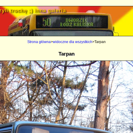
yli trochę ;) inna galeria
Strona główna
>
widoczne dla wszystkich
>Tarpan
Tarpan