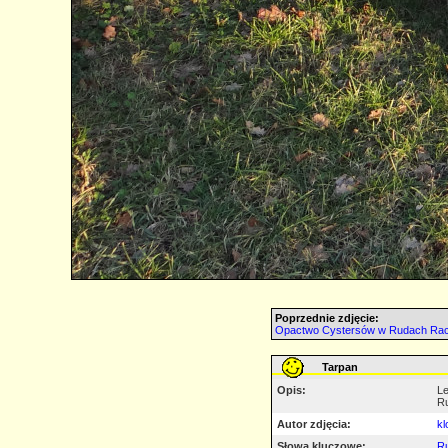
Poprzednie zdjęcie:
Opactwo Cystersów w Rudach Rac
Tarpan
Opis:
Le
R
Autor zdjęcia:
kl
Słowa kluczowe:
R