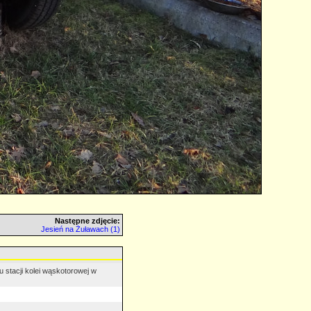
Następne zdjęcie:
Jesień na Żuławach (1)
stacji kolei wąskotorowej w