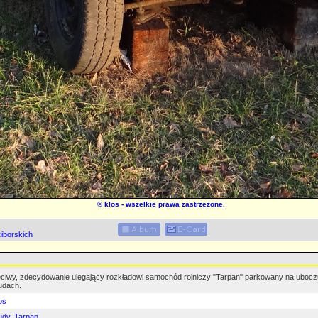
©
klos
- wszelkie prawa zastrzeżone.
iborskich
ciwy, zdecydowanie ulegający rozkładowi samochód rolniczy "Tarpan" parkowany na uboczu 
udach.
os
udy
,
Tarpan