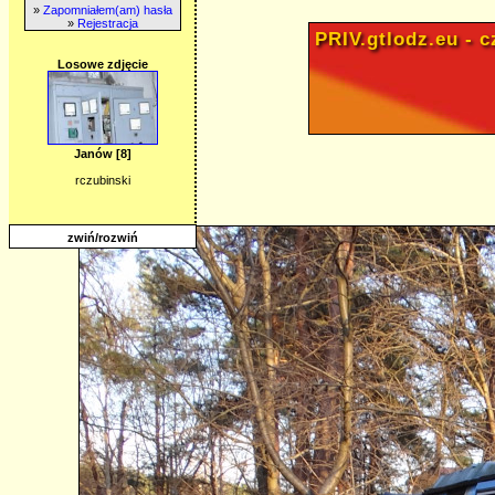
»
Zapomniałem(am) hasła
»
Rejestracja
PRIV.gtlodz.eu - cz
Losowe zdjęcie
Janów [8]
rczubinski
zwiń/rozwiń