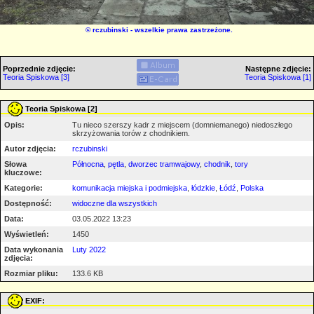
©
rczubinski
- wszelkie prawa zastrzeżone.
Poprzednie zdjęcie:
Następne zdjęcie:
Teoria Spiskowa [3]
Teoria Spiskowa [1]
Teoria Spiskowa [2]
Opis:
Tu nieco szerszy kadr z miejscem (domniemanego) niedoszłego
skrzyżowania torów z chodnikiem.
Autor zdjęcia:
rczubinski
Słowa
Północna
,
pętla
,
dworzec tramwajowy
,
chodnik
,
tory
kluczowe:
Kategorie:
komunikacja miejska i podmiejska
,
łódzkie
,
Łódź
,
Polska
Dostępność:
widoczne dla wszystkich
Data:
03.05.2022 13:23
Wyświetleń:
1450
Data wykonania
Luty 2022
zdjęcia:
Rozmiar pliku:
133.6 KB
EXIF: