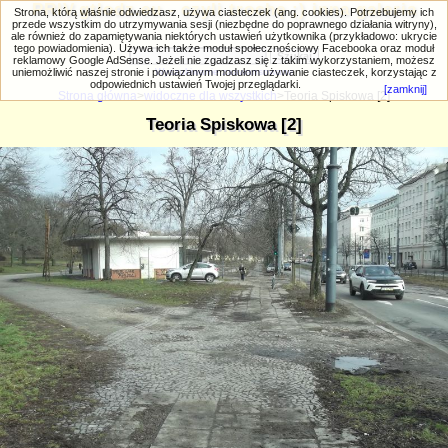
PRIV.gtlodz.eu - czyli trochę ;) inna galeria
Strona, którą właśnie odwiedzasz, używa ciasteczek (ang. cookies). Potrzebujemy ich
przede wszystkim do utrzymywania sesji (niezbędne do poprawnego działania witryny),
ale również do zapamiętywania niektórych ustawień użytkownika (przykładowo: ukrycie
tego powiadomienia). Używa ich także moduł społecznościowy Facebooka oraz moduł
reklamowy Google AdSense. Jeżeli nie zgadzasz się z takim wykorzystaniem, możesz
uniemożliwić naszej stronie i powiązanym modułom używanie ciasteczek, korzystając z
Wyszukiwanie zaawansowane
odpowiednich ustawień Twojej przeglądarki.
[zamknij]
Strona główna
>
widoczne dla wszystkich
>Teoria Spiskowa [2]
Teoria Spiskowa [2]