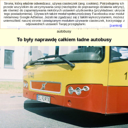
PRIV.gtlodz.eu - czyli trochę ;) inna galeria
Strona, którą właśnie odwiedzasz, używa ciasteczek (ang. cookies). Potrzebujemy ich
przede wszystkim do utrzymywania sesji (niezbędne do poprawnego działania witryny),
ale również do zapamiętywania niektórych ustawień użytkownika (przykładowo: ukrycie
tego powiadomienia). Używa ich także moduł społecznościowy Facebooka oraz moduł
reklamowy Google AdSense. Jeżeli nie zgadzasz się z takim wykorzystaniem, możesz
uniemożliwić naszej stronie i powiązanym modułom używanie ciasteczek, korzystając z
Wyszukiwanie zaawansowane
odpowiednich ustawień Twojej przeglądarki.
[zamknij]
Strona główna
>
widoczne dla wszystkich
>To były naprawdę całkiem ładne
autobusy
To były naprawdę całkiem ładne autobusy