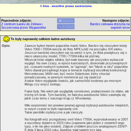
©
klos
- wszelkie prawa zastrzeżone.
Poprzednie zdjęcie:
Następne zdjęcie:
Z centrum Łasku do Zelowa i
Bardzo ciekawa drezyna na
Szczercowa przez Wygwizdów
wąskim torze
To były naprawdę całkiem ładne autobusy
Opis:
Zawsze byłem fanem pojazdów marki Volvo. Bardzo się cieszyłem kiedy
Volvo 7000 i 7000A weszły do floty MPK Łódź na początku XXI wieku.
Jeszcze bardziej cieszyłem się na wieść o tym, że flota powiększy się o
nieco ulepszony model, 7700 i 7700A kilka lat później.
Wkurzał mnie odgłos silnika, był mało basowy ale wszystko wybaczał
wygląd. Na owe czasy, w epoce kanciastych, doskonale przyswojonych
już, czasami nudnych sylwetek, ta "agresja", ten "błysk w oku" pojazdów
Volvo dawał porządnego kopa w temacie stylizacji wszelkiej konkurencji:
Mercedesowi, MAN-owi, być może Solarisowi, który chociaż
ponadczasowy, w pewnym momencie już się opatrzył.
A takie Volvo wyglądało świeżo, jak samochód osobowy po mocnym
liftingu czy wręcz tuningu.
Fajne były. Nie wiem jak wyglądały serwisowo, podejrzewam że słabo, ale
trochę ich brak. Tym bardziej, że fabryka autobusów Volvo zawinęła się
jakiś czas temu z naszego kraju (z Wrocławia).
Miło wspomnieć ten powiew pewnej agresji stylizacji autobusów miejskich,
w owym czasie to było naprawdę coś.
Takie pierdółki stylistyczne a jak cieszyły.
Na fotografii wóz przegubowy serii Volvo 7700A, wyprodukowany w 2007
a wycofany dopiero w 2023 roku (zapewne jako jeden z ostatnich tego
typu, o ile nie jako ostatni). Zdjęcie zrobiłem jeszcze analogowym ZENIT-
E dnia 3 lipca 2010 roku. Autobus miał raptem trzy lata.