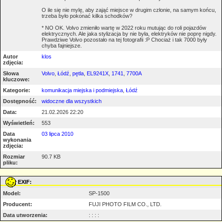
O ile się nie mylę, aby zająć miejsce w drugim członie, na samym końcu,
trzeba było pokonać kilka schodków?
* NO OK. Volvo zmieniło wartę w 2022 roku mutując do roli pojazdów
elektrycznych. Ale jaka stylizacja by nie była, elektryków nie poprę nigdy.
Prawdziwe Volvo pozostało na tej fotografii :P Chociaż i tak 7000 były
chyba fajniejsze.
Autor
klos
zdjęcia:
Słowa
Volvo
,
Łódź
,
pętla
,
EL9241X
,
1741
,
7700A
kluczowe:
Kategorie:
komunikacja miejska i podmiejska
,
Łódź
Dostępność:
widoczne dla wszystkich
Data:
21.02.2026 22:20
Wyświetleń:
553
Data
03 lipca 2010
wykonania
zdjęcia:
Rozmiar
90.7 KB
pliku:
EXIF:
Model:
SP-1500
Producent:
FUJI PHOTO FILM CO., LTD.
Data utworzenia:
: : : :