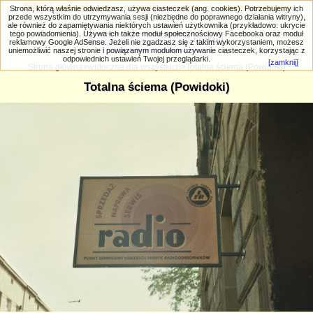
PRIV.gtlodz.eu - czyli trochę ;) inna galeria
Strona, którą właśnie odwiedzasz, używa ciasteczek (ang. cookies). Potrzebujemy ich
przede wszystkim do utrzymywania sesji (niezbędne do poprawnego działania witryny),
ale również do zapamiętywania niektórych ustawień użytkownika (przykładowo: ukrycie
tego powiadomienia). Używa ich także moduł społecznościowy Facebooka oraz moduł
reklamowy Google AdSense. Jeżeli nie zgadzasz się z takim wykorzystaniem, możesz
uniemożliwić naszej stronie i powiązanym modułom używanie ciasteczek, korzystając z
Wyszukiwanie zaawansowane
odpowiednich ustawień Twojej przeglądarki.
[zamknij]
Strona główna
>
widoczne dla wszystkich
>Totalna ściema (Powidoki)
Totalna ściema (Powidoki)