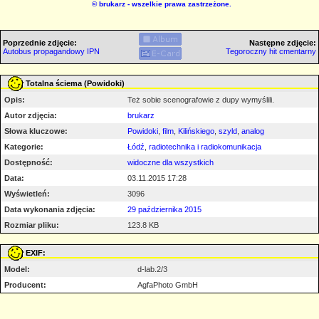
©
brukarz
- wszelkie prawa zastrzeżone.
Poprzednie zdjęcie:
Następne zdjęcie:
Autobus propagandowy IPN
Tegoroczny hit cmentarny
Totalna ściema (Powidoki)
Opis:
Też sobie scenografowie z dupy wymyślili.
Autor zdjęcia:
brukarz
Słowa kluczowe:
Powidoki
,
film
,
Kilińskiego
,
szyld
,
analog
Kategorie:
Łódź
,
radiotechnika i radiokomunikacja
Dostępność:
widoczne dla wszystkich
Data:
03.11.2015 17:28
Wyświetleń:
3096
Data wykonania zdjęcia:
29 października 2015
Rozmiar pliku:
123.8 KB
EXIF:
Model:
d-lab.2/3
Producent:
AgfaPhoto GmbH