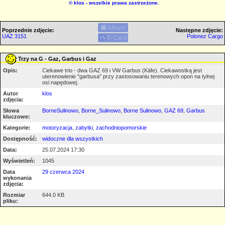
©
klos
- wszelkie prawa zastrzeżone.
Poprzednie zdjęcie:
Następne zdjęcie:
UAZ 3151
Polonez Cargo
Trzy na G - Gaz, Garbus i Gaz
Opis:
Ciekawe trio - dwa GAZ 69 i VW Garbus (Käfe). Ciekawostką jest
uterenowienie "garbusa" przy zastosowaniu terenowych opon na tylnej
osi napędowej.
Autor
klos
zdjęcia:
Słowa
BorneSulinowo
,
Borne_Sulinowo
,
Borne Sulinowo
,
GAZ 69
,
Garbus
kluczowe:
Kategorie:
motoryzacja
,
zabytki
,
zachodniopomorskie
Dostępność:
widoczne dla wszystkich
Data:
25.07.2024 17:30
Wyświetleń:
1045
Data
29 czerwca 2024
wykonania
zdjęcia:
Rozmiar
644.0 KB
pliku: