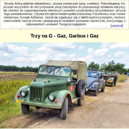
PRIV.gtlodz.eu - czyli trochę ;) inna galeria
Strona, którą właśnie odwiedzasz, używa ciasteczek (ang. cookies). Potrzebujemy ich
przede wszystkim do utrzymywania sesji (niezbędne do poprawnego działania witryny),
ale również do zapamiętywania niektórych ustawień użytkownika (przykładowo: ukrycie
tego powiadomienia). Używa ich także moduł społecznościowy Facebooka oraz moduł
reklamowy Google AdSense. Jeżeli nie zgadzasz się z takim wykorzystaniem, możesz
uniemożliwić naszej stronie i powiązanym modułom używanie ciasteczek, korzystając z
Wyszukiwanie zaawansowane
odpowiednich ustawień Twojej przeglądarki.
[zamknij]
Strona główna
>
widoczne dla wszystkich
>Trzy na G - Gaz, Garbus i Gaz
Trzy na G - Gaz, Garbus i Gaz