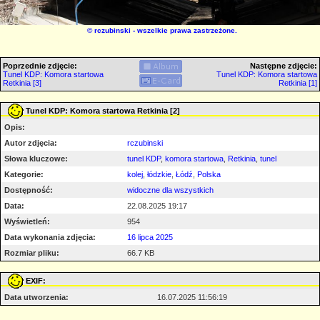
©
rczubinski
- wszelkie prawa zastrzeżone.
Poprzednie zdjęcie:
Następne zdjęcie:
Tunel KDP: Komora startowa
Tunel KDP: Komora startowa
Retkinia [3]
Retkinia [1]
Tunel KDP: Komora startowa Retkinia [2]
Opis:
Autor zdjęcia:
rczubinski
Słowa kluczowe:
tunel KDP
,
komora startowa
,
Retkinia
,
tunel
Kategorie:
kolej
,
łódzkie
,
Łódź
,
Polska
Dostępność:
widoczne dla wszystkich
Data:
22.08.2025 19:17
Wyświetleń:
954
Data wykonania zdjęcia:
16 lipca 2025
Rozmiar pliku:
66.7 KB
EXIF:
Data utworzenia:
16.07.2025 11:56:19