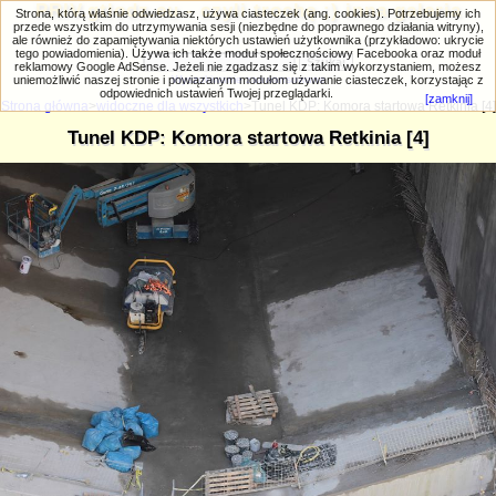
PRIV.gtlodz.eu - czyli trochę ;) inna galeria
Strona, którą właśnie odwiedzasz, używa ciasteczek (ang. cookies). Potrzebujemy ich
przede wszystkim do utrzymywania sesji (niezbędne do poprawnego działania witryny),
ale również do zapamiętywania niektórych ustawień użytkownika (przykładowo: ukrycie
tego powiadomienia). Używa ich także moduł społecznościowy Facebooka oraz moduł
reklamowy Google AdSense. Jeżeli nie zgadzasz się z takim wykorzystaniem, możesz
uniemożliwić naszej stronie i powiązanym modułom używanie ciasteczek, korzystając z
Wyszukiwanie zaawansowane
odpowiednich ustawień Twojej przeglądarki.
[zamknij]
Strona główna
>
widoczne dla wszystkich
>Tunel KDP: Komora startowa Retkinia [4]
Tunel KDP: Komora startowa Retkinia [4]