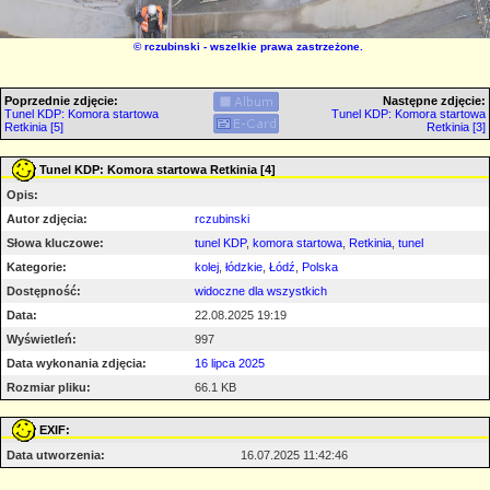
©
rczubinski
- wszelkie prawa zastrzeżone.
Poprzednie zdjęcie:
Następne zdjęcie:
Tunel KDP: Komora startowa
Tunel KDP: Komora startowa
Retkinia [5]
Retkinia [3]
Tunel KDP: Komora startowa Retkinia [4]
Opis:
Autor zdjęcia:
rczubinski
Słowa kluczowe:
tunel KDP
,
komora startowa
,
Retkinia
,
tunel
Kategorie:
kolej
,
łódzkie
,
Łódź
,
Polska
Dostępność:
widoczne dla wszystkich
Data:
22.08.2025 19:19
Wyświetleń:
997
Data wykonania zdjęcia:
16 lipca 2025
Rozmiar pliku:
66.1 KB
EXIF:
Data utworzenia:
16.07.2025 11:42:46