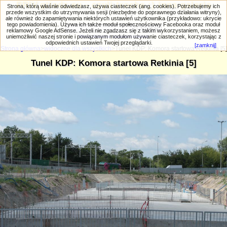
PRIV.gtlodz.eu - czyli trochę ;) inna galeria
Strona, którą właśnie odwiedzasz, używa ciasteczek (ang. cookies). Potrzebujemy ich
przede wszystkim do utrzymywania sesji (niezbędne do poprawnego działania witryny),
ale również do zapamiętywania niektórych ustawień użytkownika (przykładowo: ukrycie
tego powiadomienia). Używa ich także moduł społecznościowy Facebooka oraz moduł
reklamowy Google AdSense. Jeżeli nie zgadzasz się z takim wykorzystaniem, możesz
uniemożliwić naszej stronie i powiązanym modułom używanie ciasteczek, korzystając z
Wyszukiwanie zaawansowane
odpowiednich ustawień Twojej przeglądarki.
[zamknij]
Strona główna
>
widoczne dla wszystkich
>Tunel KDP: Komora startowa Retkinia [5]
Tunel KDP: Komora startowa Retkinia [5]