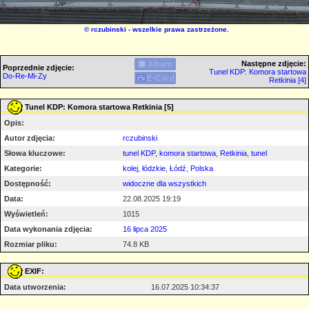
©
rczubinski
- wszelkie prawa zastrzeżone.
Następne zdjęcie:
Poprzednie zdjęcie:
Tunel KDP: Komora startowa
Do-Re-Mi-Zy
Retkinia [4]
Tunel KDP: Komora startowa Retkinia [5]
Opis:
Autor zdjęcia:
rczubinski
Słowa kluczowe:
tunel KDP
,
komora startowa
,
Retkinia
,
tunel
Kategorie:
kolej
,
łódzkie
,
Łódź
,
Polska
Dostępność:
widoczne dla wszystkich
Data:
22.08.2025 19:19
Wyświetleń:
1015
Data wykonania zdjęcia:
16 lipca 2025
Rozmiar pliku:
74.8 KB
EXIF:
Data utworzenia:
16.07.2025 10:34:37