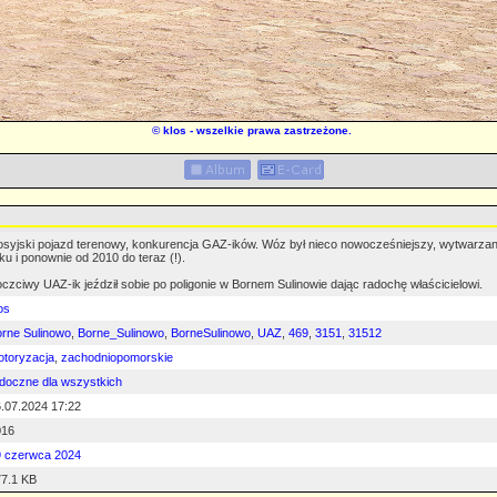
©
klos
- wszelkie prawa zastrzeżone.
syjski pojazd terenowy, konkurencja GAZ-ików. Wóz był nieco nowocześniejszy, wytwarzano
ku i ponownie od 2010 do teraz (!).
czciwy UAZ-ik jeździł sobie po poligonie w Bornem Sulinowie dając radochę właścicielowi.
os
rne Sulinowo
,
Borne_Sulinowo
,
BorneSulinowo
,
UAZ
,
469
,
3151
,
31512
toryzacja
,
zachodniopomorskie
doczne dla wszystkich
.07.2024 17:22
016
9 czerwca 2024
7.1 KB