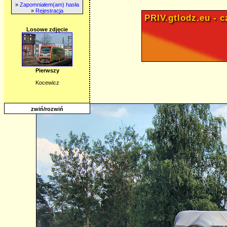
»
Zapomniałem(am) hasła
»
Rejestracja
PRIV.gtlodz.eu - cz
Losowe zdjęcie
Pierwszy
Kocewicz
zwiń/rozwiń