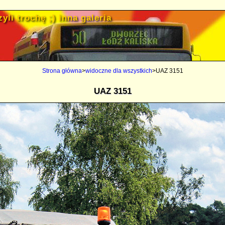
yli trochę ;) inna galeria
Strona główna
>
widoczne dla wszystkich
>UAZ 3151
UAZ 3151