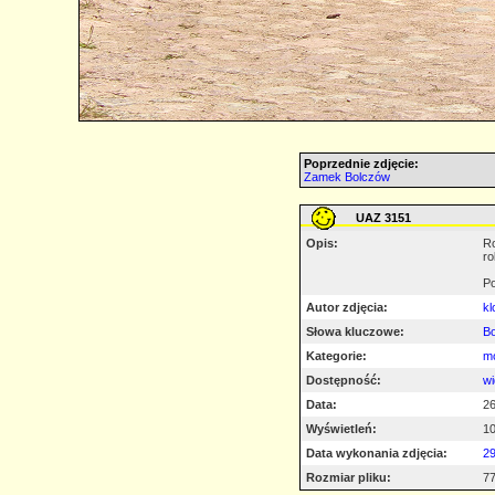
Poprzednie zdjęcie:
Zamek Bolczów
UAZ 3151
Opis:
Ro
ro
Po
Autor zdjęcia:
kl
Słowa kluczowe:
Bo
Kategorie:
mo
Dostępność:
wi
Data:
26
Wyświetleń:
1
Data wykonania zdjęcia:
2
Rozmiar pliku:
77