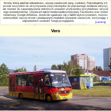
PRIV.gtlodz.eu - czyli trochę ;) inna galeria
Strona, którą właśnie odwiedzasz, używa ciasteczek (ang. cookies). Potrzebujemy ich
przede wszystkim do utrzymywania sesji (niezbędne do poprawnego działania witryny),
ale również do zapamiętywania niektórych ustawień użytkownika (przykładowo: ukrycie
tego powiadomienia). Używa ich także moduł społecznościowy Facebooka oraz moduł
reklamowy Google AdSense. Jeżeli nie zgadzasz się z takim wykorzystaniem, możesz
uniemożliwić naszej stronie i powiązanym modułom używanie ciasteczek, korzystając z
Wyszukiwanie zaawansowane
odpowiednich ustawień Twojej przeglądarki.
[zamknij]
Strona główna
>
widoczne dla wszystkich
>Vero
Vero