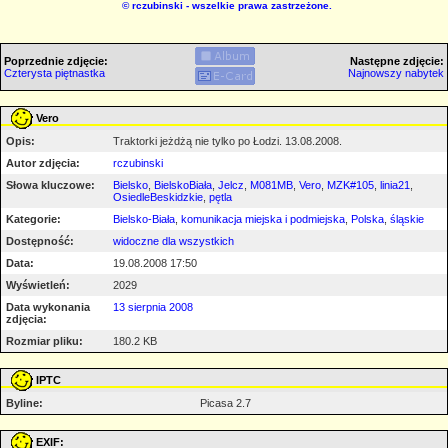
©
rczubinski
- wszelkie prawa zastrzeżone.
Poprzednie zdjęcie:
Następne zdjęcie:
Czterysta piętnastka
Najnowszy nabytek
Vero
Opis:
Traktorki jeżdżą nie tylko po Łodzi. 13.08.2008.
Autor zdjęcia:
rczubinski
Słowa kluczowe:
Bielsko
,
BielskoBiała
,
Jelcz
,
M081MB
,
Vero
,
MZK#105
,
linia21
,
OsiedleBeskidzkie
,
pętla
Kategorie:
Bielsko-Biała
,
komunikacja miejska i podmiejska
,
Polska
,
śląskie
Dostępność:
widoczne dla wszystkich
Data:
19.08.2008 17:50
Wyświetleń:
2029
Data wykonania
13 sierpnia 2008
zdjęcia:
Rozmiar pliku:
180.2 KB
IPTC
Byline:
Picasa 2.7
EXIF: