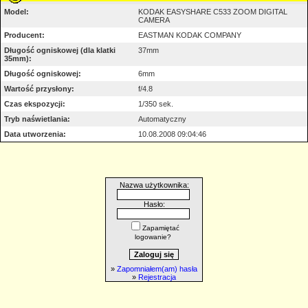
Model:
KODAK EASYSHARE C533 ZOOM DIGITAL
CAMERA
Producent:
EASTMAN KODAK COMPANY
Długość ogniskowej (dla klatki
37mm
35mm):
Długość ogniskowej:
6mm
Wartość przysłony:
f/4.8
Czas ekspozycji:
1/350 sek.
Tryb naświetlania:
Automatyczny
Data utworzenia:
10.08.2008 09:04:46
Nazwa użytkownika:
Hasło:
Zapamiętać
logowanie?
»
Zapomniałem(am) hasła
»
Rejestracja