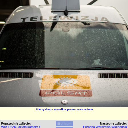
©
krzyskup
- wszelkie prawa zastrzeżone.
Poprzednie zdjęcie:
Następne zdjęcie:
Wóz DSNG okiem kamery z
Poranna Warszawa Wschodnia