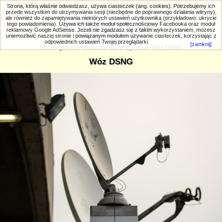
PRIV.gtlodz.eu - czyli trochę ;) inna galeria
Strona, którą właśnie odwiedzasz, używa ciasteczek (ang. cookies). Potrzebujemy ich
przede wszystkim do utrzymywania sesji (niezbędne do poprawnego działania witryny),
ale również do zapamiętywania niektórych ustawień użytkownika (przykładowo: ukrycie
tego powiadomienia). Używa ich także moduł społecznościowy Facebooka oraz moduł
reklamowy Google AdSense. Jeżeli nie zgadzasz się z takim wykorzystaniem, możesz
uniemożliwić naszej stronie i powiązanym modułom używanie ciasteczek, korzystając z
Wyszukiwanie zaawansowane
odpowiednich ustawień Twojej przeglądarki.
[zamknij]
Strona główna
>
widoczne dla wszystkich
>Wóz DSNG
Wóz DSNG