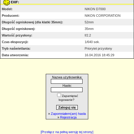
EXIF:
Model:
NIKON D7000
Producent:
NIKON CORPORATION
Długość ogniskowej (dla klatki 35mm):
52mm
Długość ogniskowej:
35mm
Wartość przysłony:
f/2.2
Czas ekspozycji:
1/640 sek.
Tryb naświetlania:
Priorytet przysłony
Data utworzenia:
16.04.2016 18:45:29
Nazwa użytkownika:
Hasło:
Zapamiętać
logowanie?
»
Zapomniałem(am) hasła
»
Rejestracja
[Przełącz na pełną wersję tej strony]