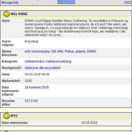
dłuuugą lufą
(3/3)
Wóz DSNG
Opis:
DSNG czyli Digital Satellite News Gathering. Te wozidełka w Polsacie są
numerowane li tylko tablicami rejestracyjnymi. Ile ich jest? Nie wiem, ale
sporo. Nadają to, co wyprodukuje ich większy brat i odbierają transmisję
wychodzącą ze stacji - dla dodatkowej kontroli tego, jak nadajemy i dla
ułatwienia wejść na żywo.
Autor
krzyskup
zdjęcia:
Słowa
wóz transmisyjny
,
OB VAN
,
Polsat
,
antena
,
DSNG
kluczowe:
Kategorie:
radiotechnika i radiokomunikacja
Dostępność:
widoczne dla wszystkich
Data:
26.04.2016 06:06
Wyświetleń:
3165
Data
16 kwietnia 2016
wykonania
zdjęcia:
Rozmiar
317.0 KB
pliku:
IPTC
Data stworzenia:
16.04.2016