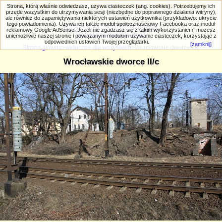
PRIV.gtlodz.eu - czyli trochę ;) inna galeria
Strona, którą właśnie odwiedzasz, używa ciasteczek (ang. cookies). Potrzebujemy ich
przede wszystkim do utrzymywania sesji (niezbędne do poprawnego działania witryny),
ale również do zapamiętywania niektórych ustawień użytkownika (przykładowo: ukrycie
tego powiadomienia). Używa ich także moduł społecznościowy Facebooka oraz moduł
reklamowy Google AdSense. Jeżeli nie zgadzasz się z takim wykorzystaniem, możesz
uniemożliwić naszej stronie i powiązanym modułom używanie ciasteczek, korzystając z
Wyszukiwanie zaawansowane
odpowiednich ustawień Twojej przeglądarki.
[zamknij]
Strona główna
>
widoczne dla wszystkich
>Wrocławskie dworce II/c
Wrocławskie dworce II/c