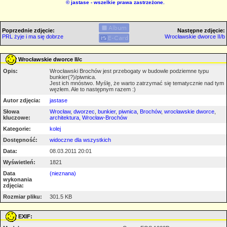
©
jastase
- wszelkie prawa zastrzeżone.
Poprzednie zdjęcie:
Następne zdjęcie:
PRL żyje i ma się dobrze
Wrocławskie dworce II/b
Wrocławskie dworce II/c
Opis:
Wrocławski Brochów jest przebogaty w budowle podziemne typu
bunkier(?)/piwnica.
Jest ich mnóstwo. Myślę, że warto zatrzymać się tematycznie nad tym
węzłem. Ale to następnym razem :)
Autor zdjęcia:
jastase
Słowa
Wrocław
,
dworzec
,
bunkier
,
piwnica
,
Brochów
,
wrocławskie dworce
,
kluczowe:
architektura
,
Wrocław-Brochów
Kategorie:
kolej
Dostępność:
widoczne dla wszystkich
Data:
08.03.2011 20:01
Wyświetleń:
1821
Data
(nieznana)
wykonania
zdjęcia:
Rozmiar pliku:
301.5 KB
EXIF: