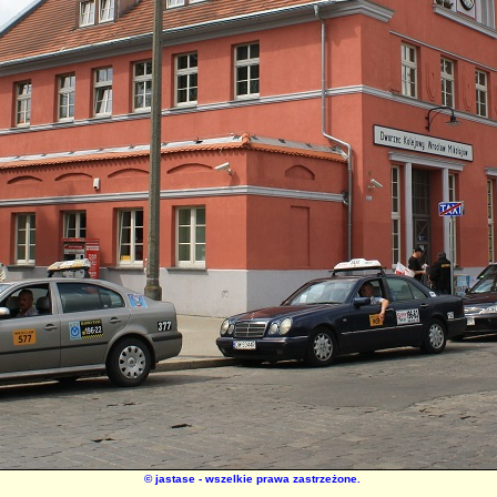
©
jastase
- wszelkie prawa zastrzeżone.