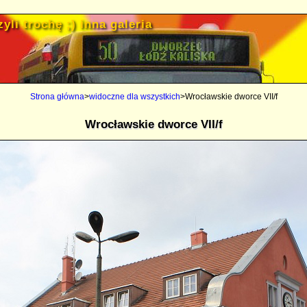
yli trochę ;) inna galeria
Strona główna
>
widoczne dla wszystkich
>Wrocławskie dworce VII/f
Wrocławskie dworce VII/f