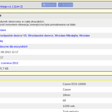
kiego cz.1 [Lim-2]
f
dynek dworcowy w całej okazałości.
zed remontem elewacja zewnętrzna była pomalowana na biało
stase
ocławskie dworce VII
,
Wrocławskie dworce
,
Wrocław-Mikołajów
,
Wrocław
lej
doczne dla wszystkich
.06.2012 12:17
717
2 czerwca 2012
5.7 KB
Canon EOS 1000D
Canon
18mm
f/8
1/200 sek.
Tryb pejzaży