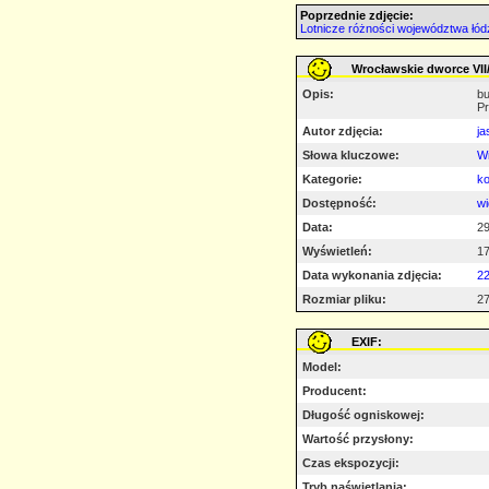
Poprzednie zdjęcie:
Lotnicze różności województwa łódz
Wrocławskie dworce VII/
Opis:
bu
Pr
Autor zdjęcia:
ja
Słowa kluczowe:
Wr
Kategorie:
ko
Dostępność:
wi
Data:
29
Wyświetleń:
1
Data wykonania zdjęcia:
2
Rozmiar pliku:
27
EXIF:
Model:
Producent:
Długość ogniskowej:
Wartość przysłony:
Czas ekspozycji:
Tryb naświetlania: