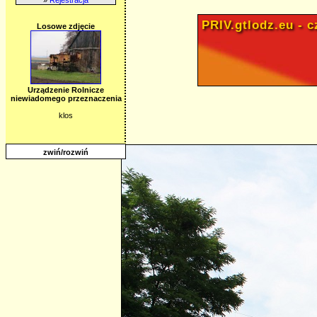
PRIV.gtlodz.eu - cz
Losowe zdjęcie
Urządzenie Rolnicze
niewiadomego przeznaczenia
klos
zwiń/rozwiń