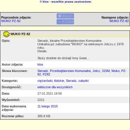
©
klos
- wszelkie prawa zastrzeżone.
Poprzednie zdjęcie:
Następne zdjęcie:
WUKO PZ-82
WUKO PZ-82
WUKO PZ-82
Opis:
Sieradz, lokalne Przedsiębiorstwo Komunalne.
Unikalna już zabudowa "WUKO" na wiekowym Jelczu z 1978
roku.
Detale.
Służy dzielnie do dzisiaj! Inny świat...
Autor zdjęcia:
klos
Słowa kluczowe:
Sieradz
,
Przedsiębiorstwo Komunalne
,
Jelcz
,
315M
,
Wuko
,
PZ-
82
,
PZ82
Kategorie:
ciężarówki
,
łódzkie
,
Sieradz
,
zabytki
Dostępność:
widoczne dla wszystkich
Data:
27.01.2021 19:56
Wyświetleń:
2221
Data wykonania
11 lutego 2015
zdjęcia:
Rozmiar pliku:
385.8 KB