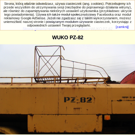
PRIV.gtlodz.eu - czyli trochę ;) inna galeria
Strona, którą właśnie odwiedzasz, używa ciasteczek (ang. cookies). Potrzebujemy ich
przede wszystkim do utrzymywania sesji (niezbędne do poprawnego działania witryny),
ale również do zapamiętywania niektórych ustawień użytkownika (przykładowo: ukrycie
tego powiadomienia). Używa ich także moduł społecznościowy Facebooka oraz moduł
reklamowy Google AdSense. Jeżeli nie zgadzasz się z takim wykorzystaniem, możesz
uniemożliwić naszej stronie i powiązanym modułom używanie ciasteczek, korzystając z
Wyszukiwanie zaawansowane
odpowiednich ustawień Twojej przeglądarki.
[zamknij]
Strona główna
>
widoczne dla wszystkich
>WUKO PZ-82
WUKO PZ-82