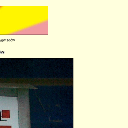
Wygwizdów
ów