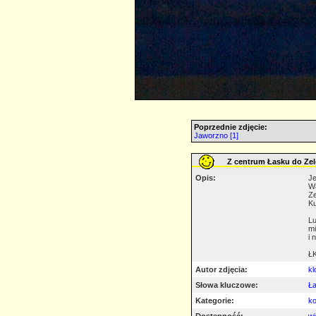
Poprzednie zdjęcie:
Jaworzno [1]
Z centrum Łasku do Ze
Opis:
Je
Wa
Ze
Ku
Lu
mi
i 
ŁK
Autor zdjęcia:
kl
Słowa kluczowe:
Ł
Kategorie:
ko