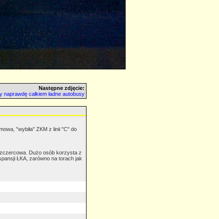
Następne zdjęcie:
ły naprawdę całkiem ładne autobusy
owa, "wybiła" ZKM z linii "C" do
Szczercowa. Dużo osób korzysta z
spansji ŁKA, zarówno na torach jak