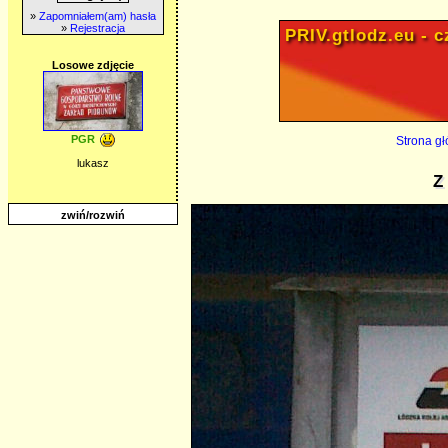
»
Zapomniałem(am) hasła
»
Rejestracja
PRIV.gtlodz.eu - cz
Losowe zdjęcie
PGR
Strona g
lukasz
Z
zwiń/rozwiń