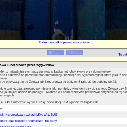
©
klos
- wszelkie prawa zastrzeżone.
To by
lowa i Szczercowa przez Wygwizdów
den z najważniejszych przystanków w Łasku, tuż obok rynku przy domu kultury.
rto zachować na pamiątkę stan komunikacji Łódzkiej Kolei Aglomeracyjnej, która jako iż darm
lowa.
rsy odbywają się do Zelowa lub Szczercowa od godziny 5 rano aż do godziny po 23.
dzie tym jeżdżą, zarówno po mieście jak i pomiędzy wioskami czy do samego Zelowa czy 
sji, jakim jest dowóz do pociągu. Dworzec w Łasku przeżywa prawdziwe oblężenie po tej ek
na drogach.
A-BUS skutecznie wybiło z trasy zelowskiej ZKM i godnie zastąpiło PKS.
os
ask
,
Narutowicza
,
rozkład
,
ŁKA
,
ŁA1
,
BUS
munikacja miejska i podmiejska
,
rozkłady