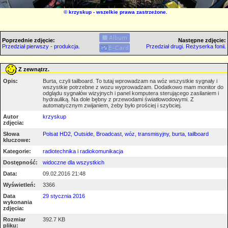
©
krzyskup
- wszelkie prawa zastrzeżone.
Poprzednie zdjęcie:
Następne zdjęcie:
Przedział pierwszy - produkcja.
Przedział drugi. Reżyserka fonii.
Z zewnątrz.
Opis:
Burta, czyli tailboard. To tutaj wprowadzam na wóz wszystkie sygnały i
wszystkie potrzebne z wozu wyprowadzam. Dodatkowo mam monitor do
odglądu sygnałów wizyjnych i panel komputera sterującego zasilaniem i
hydrauliką. Na dole bębny z przewodami światłowodowymi. Z
automatycznym zwijaniem, żeby było prościej i szybciej.
Autor
krzyskup
zdjęcia:
Słowa
Polsat HD2
,
Outside
,
Broadcast
,
wóz
,
transmisyjny
,
burta
,
tailboard
kluczowe:
Kategorie:
radiotechnika i radiokomunikacja
Dostępność:
widoczne dla wszystkich
Data:
09.02.2016 21:48
Wyświetleń:
3366
Data
29 stycznia 2016
wykonania
zdjęcia:
Rozmiar
392.7 KB
pliku: