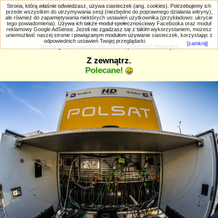
PRIV.gtlodz.eu - czyli trochę ;) inna galeria
Strona, którą właśnie odwiedzasz, używa ciasteczek (ang. cookies). Potrzebujemy ich
przede wszystkim do utrzymywania sesji (niezbędne do poprawnego działania witryny),
ale również do zapamiętywania niektórych ustawień użytkownika (przykładowo: ukrycie
tego powiadomienia). Używa ich także moduł społecznościowy Facebooka oraz moduł
reklamowy Google AdSense. Jeżeli nie zgadzasz się z takim wykorzystaniem, możesz
uniemożliwić naszej stronie i powiązanym modułom używanie ciasteczek, korzystając z
Wyszukiwanie zaawansowane
odpowiednich ustawień Twojej przeglądarki.
[zamknij]
Strona główna
>
widoczne dla wszystkich
>Z zewnątrz.
Z zewnątrz.
Polecane!