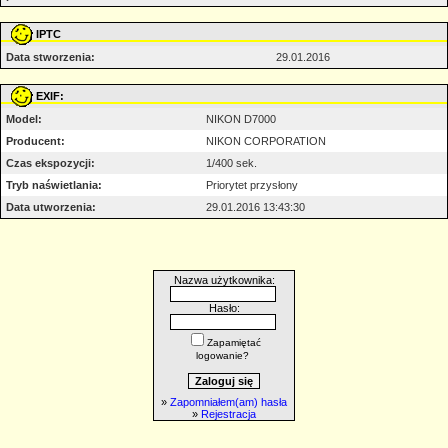
IPTC
Data stworzenia:
29.01.2016
EXIF:
Model:
NIKON D7000
Producent:
NIKON CORPORATION
Czas ekspozycji:
1/400 sek.
Tryb naświetlania:
Priorytet przysłony
Data utworzenia:
29.01.2016 13:43:30
Nazwa użytkownika:
Hasło:
Zapamiętać
logowanie?
»
Zapomniałem(am) hasła
»
Rejestracja