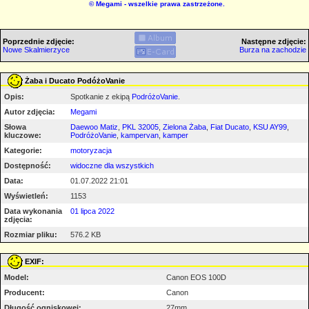
©
Megami
- wszelkie prawa zastrzeżone.
Poprzednie zdjęcie:
Następne zdjęcie:
Nowe Skalmierzyce
Burza na zachodzie
Żaba i Ducato PodóżoVanie
Opis:
Spotkanie z ekipą
PodróżoVanie
.
Autor zdjęcia:
Megami
Słowa
Daewoo Matiz
,
PKL 32005
,
Zielona Żaba
,
Fiat Ducato
,
KSU AY99
,
kluczowe:
PodróżoVanie
,
kampervan
,
kamper
Kategorie:
motoryzacja
Dostępność:
widoczne dla wszystkich
Data:
01.07.2022 21:01
Wyświetleń:
1153
Data wykonania
01 lipca 2022
zdjęcia:
Rozmiar pliku:
576.2 KB
EXIF:
Model:
Canon EOS 100D
Producent:
Canon
Długość ogniskowej:
27mm