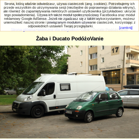
PRIV.gtlodz.eu - czyli trochę ;) inna galeria
Strona, którą właśnie odwiedzasz, używa ciasteczek (ang. cookies). Potrzebujemy ich
przede wszystkim do utrzymywania sesji (niezbędne do poprawnego działania witryny),
ale również do zapamiętywania niektórych ustawień użytkownika (przykładowo: ukrycie
tego powiadomienia). Używa ich także moduł społecznościowy Facebooka oraz moduł
reklamowy Google AdSense. Jeżeli nie zgadzasz się z takim wykorzystaniem, możesz
uniemożliwić naszej stronie i powiązanym modułom używanie ciasteczek, korzystając z
Wyszukiwanie zaawansowane
odpowiednich ustawień Twojej przeglądarki.
[zamknij]
Strona główna
>
widoczne dla wszystkich
>Żaba i Ducato PodóżoVanie
Żaba i Ducato PodóżoVanie