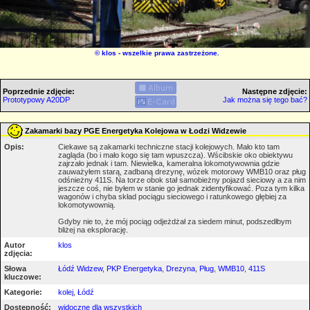
©
klos
- wszelkie prawa zastrzeżone.
Poprzednie zdjęcie:
Następne zdjęcie:
Prototypowy A20DP
Jak można się tego bać?
Zakamarki bazy PGE Energetyka Kolejowa w Łodzi Widzewie
Opis:
Ciekawe są zakamarki techniczne stacji kolejowych. Mało kto tam
zagląda (bo i mało kogo się tam wpuszcza). Wścibskie oko obiektywu
zajrzało jednak i tam. Niewielka, kameralna lokomotywownia gdzie
zauważyłem starą, zadbaną drezynę, wózek motorowy WMB10 oraz pług
odśnieżny 411S. Na torze obok stał samobieżny pojazd sieciowy a za nim
jeszcze coś, nie byłem w stanie go jednak zidentyfikować. Poza tym kilka
wagonów i chyba skład pociągu sieciowego i ratunkowego głębiej za
lokomotywownią.
Gdyby nie to, że mój pociąg odjeżdżał za siedem minut, podszedłbym
bliżej na eksplorację.
Autor
klos
zdjęcia:
Słowa
Łódź Widzew
,
PKP Energetyka
,
Drezyna
,
Pług
,
WMB10
,
411S
kluczowe:
Kategorie:
kolej
,
Łódź
Dostępność:
widoczne dla wszystkich