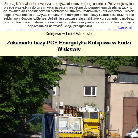
PRIV.gtlodz.eu - czyli trochę ;) inna galeria
Strona, którą właśnie odwiedzasz, używa ciasteczek (ang. cookies). Potrzebujemy ich
przede wszystkim do utrzymywania sesji (niezbędne do poprawnego działania witryny),
ale również do zapamiętywania niektórych ustawień użytkownika (przykładowo: ukrycie
tego powiadomienia). Używa ich także moduł społecznościowy Facebooka oraz moduł
reklamowy Google AdSense. Jeżeli nie zgadzasz się z takim wykorzystaniem, możesz
uniemożliwić naszej stronie i powiązanym modułom używanie ciasteczek, korzystając z
Wyszukiwanie zaawansowane
odpowiednich ustawień Twojej przeglądarki.
[zamknij]
Strona główna
>
widoczne dla wszystkich
>Zakamarki bazy PGE Energetyka
Kolejowa w Łodzi Widzewie
Zakamarki bazy PGE Energetyka Kolejowa w Łodzi
Widzewie