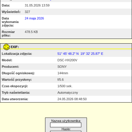
Data:
31.05.2026 13:59
Wyświetleń:
327
Data
24 maja 2026
wykonania
zdjęcia:
Rozmiar
478.5 KB
pliku:
EXIF:
Lokalizacja zdjęcia:
51° 45' 48.2" N 19° 32' 25.87" E
Model:
DSC-HX200V
Producent:
SONY
Długość ogniskowej:
144mm
Wartość przysłony:
f/5.6
Czas ekspozycji:
1/500 sek.
Tryb naświetlania:
Automatyczny
Data utworzenia:
24.05.2026 08:48:50
Nazwa użytkownika:
Hasło: