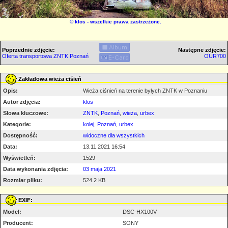
©
klos
- wszelkie prawa zastrzeżone.
Poprzednie zdjęcie:
Następne zdjęcie:
Oferta transportowa ZNTK Poznań
OUR700
Zakładowa wieża ciśień
Opis:
Wieża ciśnień na terenie byłych ZNTK w Poznaniu
Autor zdjęcia:
klos
Słowa kluczowe:
ZNTK
,
Poznań
,
wieża
,
urbex
Kategorie:
kolej
,
Poznań
,
urbex
Dostępność:
widoczne dla wszystkich
Data:
13.11.2021 16:54
Wyświetleń:
1529
Data wykonania zdjęcia:
03 maja 2021
Rozmiar pliku:
524.2 KB
EXIF:
Model:
DSC-HX100V
Producent:
SONY