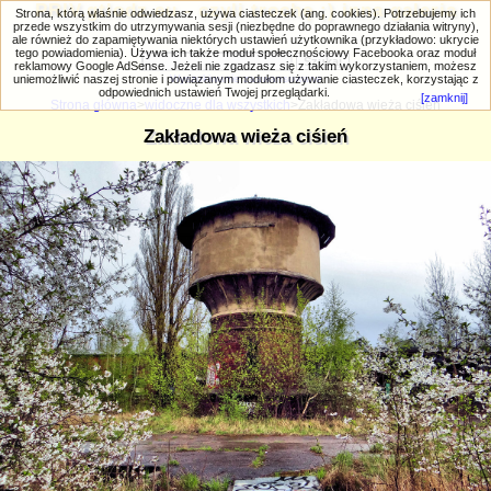
PRIV.gtlodz.eu - czyli trochę ;) inna galeria
Strona, którą właśnie odwiedzasz, używa ciasteczek (ang. cookies). Potrzebujemy ich
przede wszystkim do utrzymywania sesji (niezbędne do poprawnego działania witryny),
ale również do zapamiętywania niektórych ustawień użytkownika (przykładowo: ukrycie
tego powiadomienia). Używa ich także moduł społecznościowy Facebooka oraz moduł
reklamowy Google AdSense. Jeżeli nie zgadzasz się z takim wykorzystaniem, możesz
uniemożliwić naszej stronie i powiązanym modułom używanie ciasteczek, korzystając z
Wyszukiwanie zaawansowane
odpowiednich ustawień Twojej przeglądarki.
[zamknij]
Strona główna
>
widoczne dla wszystkich
>Zakładowa wieża ciśień
Zakładowa wieża ciśień