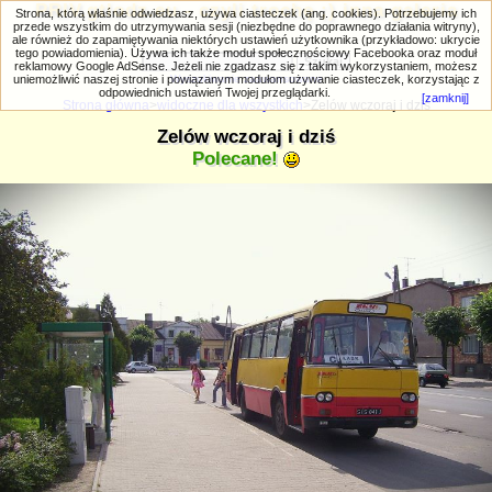
PRIV.gtlodz.eu - czyli trochę ;) inna galeria
Strona, którą właśnie odwiedzasz, używa ciasteczek (ang. cookies). Potrzebujemy ich
przede wszystkim do utrzymywania sesji (niezbędne do poprawnego działania witryny),
ale również do zapamiętywania niektórych ustawień użytkownika (przykładowo: ukrycie
tego powiadomienia). Używa ich także moduł społecznościowy Facebooka oraz moduł
reklamowy Google AdSense. Jeżeli nie zgadzasz się z takim wykorzystaniem, możesz
uniemożliwić naszej stronie i powiązanym modułom używanie ciasteczek, korzystając z
Wyszukiwanie zaawansowane
odpowiednich ustawień Twojej przeglądarki.
[zamknij]
Strona główna
>
widoczne dla wszystkich
>Zelów wczoraj i dziś
Zelów wczoraj i dziś
Polecane!