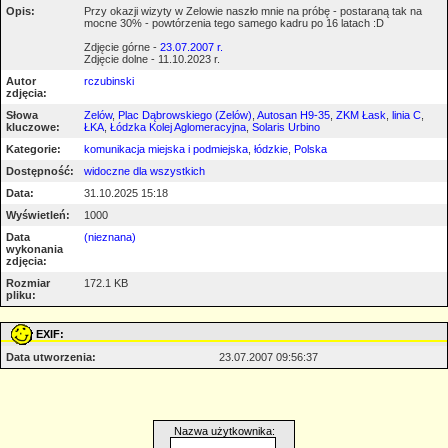
Opis:
Przy okazji wizyty w Zelowie naszło mnie na próbę - postaraną tak na
mocne 30% - powtórzenia tego samego kadru po 16 latach :D
Zdjęcie górne -
23.07.2007 r.
Zdjęcie dolne - 11.10.2023 r.
Autor
rczubinski
zdjęcia:
Słowa
Zelów
,
Plac Dąbrowskiego (Zelów)
,
Autosan H9-35
,
ZKM Łask
,
linia C
,
kluczowe:
ŁKA
,
Łódzka Kolej Aglomeracyjna
,
Solaris Urbino
Kategorie:
komunikacja miejska i podmiejska
,
łódzkie
,
Polska
Dostępność:
widoczne dla wszystkich
Data:
31.10.2025 15:18
Wyświetleń:
1000
Data
(nieznana)
wykonania
zdjęcia:
Rozmiar
172.1 KB
pliku:
EXIF:
Data utworzenia:
23.07.2007 09:56:37
Nazwa użytkownika: