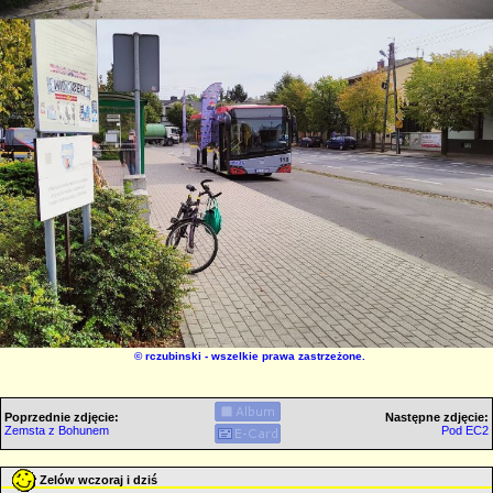
©
rczubinski
- wszelkie prawa zastrzeżone.
Poprzednie zdjęcie:
Następne zdjęcie:
Zemsta z Bohunem
Pod EC2
Zelów wczoraj i dziś