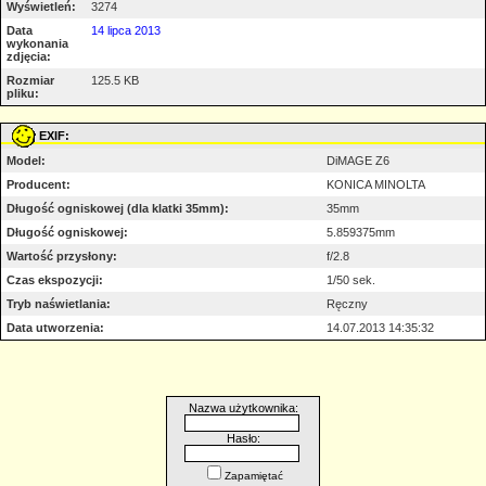
Wyświetleń:
3274
Data
14 lipca 2013
wykonania
zdjęcia:
Rozmiar
125.5 KB
pliku:
EXIF:
Model:
DiMAGE Z6
Producent:
KONICA MINOLTA
Długość ogniskowej (dla klatki 35mm):
35mm
Długość ogniskowej:
5.859375mm
Wartość przysłony:
f/2.8
Czas ekspozycji:
1/50 sek.
Tryb naświetlania:
Ręczny
Data utworzenia:
14.07.2013 14:35:32
Nazwa użytkownika:
Hasło:
Zapamiętać