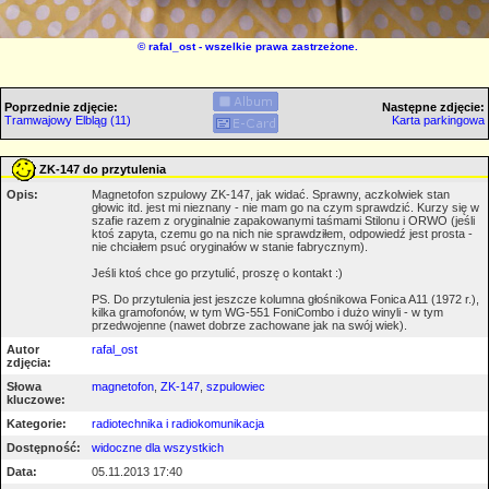
©
rafal_ost
- wszelkie prawa zastrzeżone.
Poprzednie zdjęcie:
Następne zdjęcie:
Tramwajowy Elbląg (11)
Karta parkingowa
ZK-147 do przytulenia
Opis:
Magnetofon szpulowy ZK-147, jak widać. Sprawny, aczkolwiek stan
głowic itd. jest mi nieznany - nie mam go na czym sprawdzić. Kurzy się w
szafie razem z oryginalnie zapakowanymi taśmami Stilonu i ORWO (jeśli
ktoś zapyta, czemu go na nich nie sprawdziłem, odpowiedź jest prosta -
nie chciałem psuć oryginałów w stanie fabrycznym).
Jeśli ktoś chce go przytulić, proszę o kontakt :)
PS. Do przytulenia jest jeszcze kolumna głośnikowa Fonica A11 (1972 r.),
kilka gramofonów, w tym WG-551 FoniCombo i dużo winyli - w tym
przedwojenne (nawet dobrze zachowane jak na swój wiek).
Autor
rafal_ost
zdjęcia:
Słowa
magnetofon
,
ZK-147
,
szpulowiec
kluczowe:
Kategorie:
radiotechnika i radiokomunikacja
Dostępność:
widoczne dla wszystkich
Data:
05.11.2013 17:40