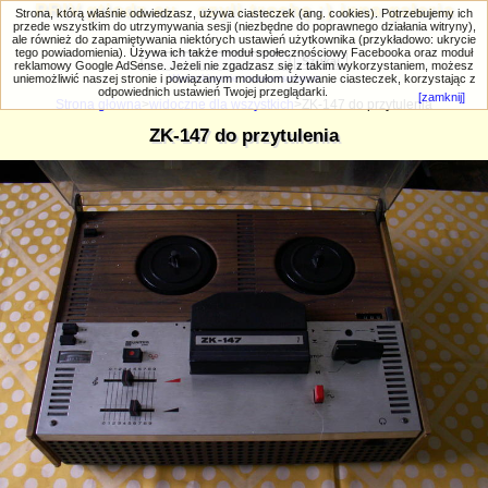
PRIV.gtlodz.eu - czyli trochę ;) inna galeria
Strona, którą właśnie odwiedzasz, używa ciasteczek (ang. cookies). Potrzebujemy ich
przede wszystkim do utrzymywania sesji (niezbędne do poprawnego działania witryny),
ale również do zapamiętywania niektórych ustawień użytkownika (przykładowo: ukrycie
tego powiadomienia). Używa ich także moduł społecznościowy Facebooka oraz moduł
reklamowy Google AdSense. Jeżeli nie zgadzasz się z takim wykorzystaniem, możesz
uniemożliwić naszej stronie i powiązanym modułom używanie ciasteczek, korzystając z
Wyszukiwanie zaawansowane
odpowiednich ustawień Twojej przeglądarki.
[zamknij]
Strona główna
>
widoczne dla wszystkich
>ZK-147 do przytulenia
ZK-147 do przytulenia