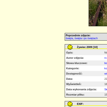
Poprzednie zdjęcie:
święta, święta i po świętach
Żywiec 2009 [10]
Opis:
Ni
Autor zdjęcia:
rc
Słowa kluczowe:
bo
Kategorie:
ko
Dostępność:
wi
Data:
22
Wyświetleń:
1
Data wykonania zdjęcia:
Si
Rozmiar pliku:
15
EXIF: