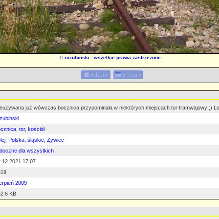
©
rczubinski
- wszelkie prawa zastrzeżone.
eużywana już wówczas bocznica przypominała w niektórych miejscach tor tramwajowy ;) Lok
zubinski
cznica
,
tor
,
kościół
lej
,
Polska
,
śląskie
,
Żywiec
doczne dla wszystkich
.12.2021 17:07
619
erpień 2009
2.6 KB