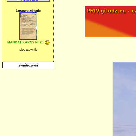
PRIV.gtlodz.eu - cz
Losowe zdjęcie
MANDAT KARNY Nr 20
piotratownik
zwiń/rozwiń