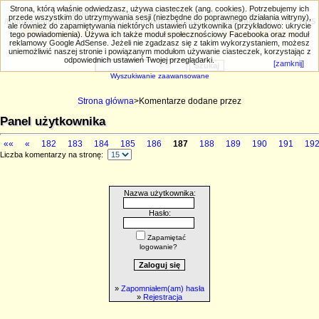
Strona, którą właśnie odwiedzasz, używa ciasteczek (ang. cookies). Potrzebujemy ich
Warning
: Undefined variable $comment_user_name in
przede wszystkim do utrzymywania sesji (niezbędne do poprawnego działania witryny),
/home/klient.dhosting.pl/gtlodz/priv.gtlodz.eu/public_html/member.php
on line
1975
ale również do zapamiętywania niektórych ustawień użytkownika (przykładowo: ukrycie
PRIV.gtlodz.eu - czyli trochę ;) inna galeria
tego powiadomienia). Używa ich także moduł społecznościowy Facebooka oraz moduł
reklamowy Google AdSense. Jeżeli nie zgadzasz się z takim wykorzystaniem, możesz
uniemożliwić naszej stronie i powiązanym modułom używanie ciasteczek, korzystając z
odpowiednich ustawień Twojej przeglądarki.
[zamknij]
Wyszukiwanie zaawansowane
Strona główna
>Komentarze dodane przez
Panel użytkownika
««
«
182
183
184
185
186
187
188
189
190
191
19
Liczba komentarzy na stronę:
Nazwa użytkownika:
Hasło:
Zapamiętać
logowanie?
»
Zapomniałem(am) hasła
»
Rejestracja