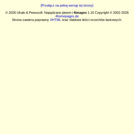
[Przełącz na pełną wersję tej strony]
© 2026 Ukalo & Pewusoft. Napędzane piwem i
4images
1.10 Copyright © 2002-2026
4homepages.de
Strona zawiera poprawny
XHTML
oraz śladowe ilości orzechów laskowych.