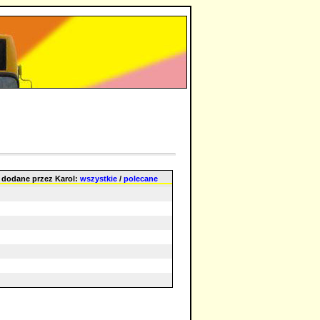
a dodane przez Karol:
wszystkie
/
polecane