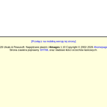
[Przełącz na mobilną wersję tej strony]
26 Ukalo & Pewusoft. Napędzane piwem i
4images
1.10 Copyright © 2002-2026
4homepage
Strona zawiera poprawny
XHTML
oraz śladowe ilości orzechów laskowych.