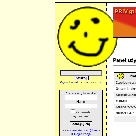
PRIV.gtl
Panel uż
Pro
Wyszukiwanie zaawansowane
Zarejestrow
Ostatnio akt
Nazwa użytkownika:
Komentarze
E-mail:
Hasło:
Strona WWW
Zapamiętać
Numer GG:
logowanie?
»
Zapomniałem(am) hasła
»
Rejestracja