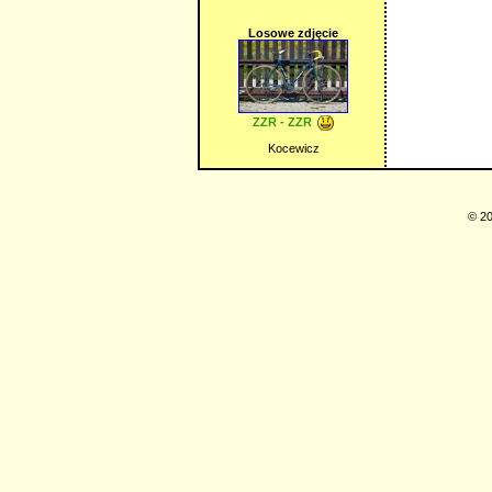
Losowe zdjęcie
ZZR - ZZR
Kocewicz
© 20