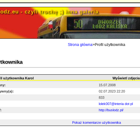
odz.eu - czyli trochę ;) inna galeria
Strona główna
>Profil użytkownika
ytkownika
fil użytkownika Karol
Wyświetl zdjęci
any:
15.07.2008
ywny(a):
02.07.2023 22:20
:
833
lolek007@interia dot pl
:
http://buslodz.pl/
Pokaż komentarze użytkownika