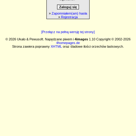
»
Zapomniałem(am) hasła
»
Rejestracja
[Przełącz na pełną wersję tej strony]
© 2026 Ukalo & Pewusoft. Napędzane piwem i
4images
1.10 Copyright © 2002-2026
4homepages.de
Strona zawiera poprawny
XHTML
oraz śladowe ilości orzechów laskowych.