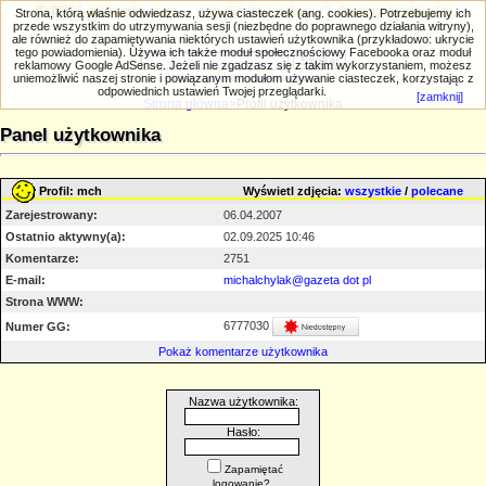
PRIV.gtlodz.eu - czyli trochę ;) inna galeria
Strona, którą właśnie odwiedzasz, używa ciasteczek (ang. cookies). Potrzebujemy ich
przede wszystkim do utrzymywania sesji (niezbędne do poprawnego działania witryny),
ale również do zapamiętywania niektórych ustawień użytkownika (przykładowo: ukrycie
tego powiadomienia). Używa ich także moduł społecznościowy Facebooka oraz moduł
reklamowy Google AdSense. Jeżeli nie zgadzasz się z takim wykorzystaniem, możesz
uniemożliwić naszej stronie i powiązanym modułom używanie ciasteczek, korzystając z
Wyszukiwanie zaawansowane
odpowiednich ustawień Twojej przeglądarki.
[zamknij]
Strona główna
>Profil użytkownika
Panel użytkownika
Profil: mch
Wyświetl zdjęcia:
wszystkie
/
polecane
Zarejestrowany:
06.04.2007
Ostatnio aktywny(a):
02.09.2025 10:46
Komentarze:
2751
E-mail:
michalchylak@gazeta dot pl
Strona WWW:
6777030
Numer GG:
Pokaż komentarze użytkownika
Nazwa użytkownika:
Hasło:
Zapamiętać
logowanie?