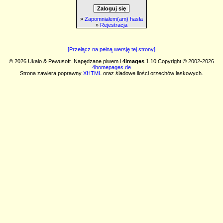
»
Zapomniałem(am) hasła
»
Rejestracja
[Przełącz na pełną wersję tej strony]
© 2026 Ukalo & Pewusoft. Napędzane piwem i
4images
1.10 Copyright © 2002-2026
4homepages.de
Strona zawiera poprawny
XHTML
oraz śladowe ilości orzechów laskowych.