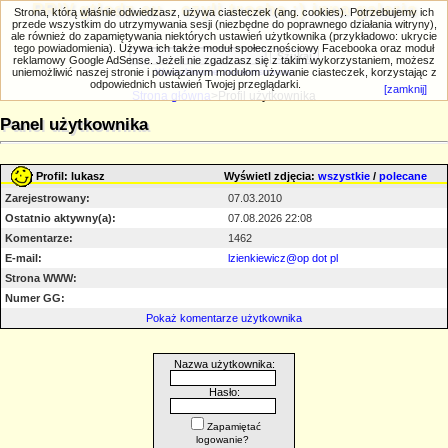
PRIV.gtlodz.eu - czyli trochę ;) inna galeria
Strona, którą właśnie odwiedzasz, używa ciasteczek (ang. cookies). Potrzebujemy ich
przede wszystkim do utrzymywania sesji (niezbędne do poprawnego działania witryny),
ale również do zapamiętywania niektórych ustawień użytkownika (przykładowo: ukrycie
tego powiadomienia). Używa ich także moduł społecznościowy Facebooka oraz moduł
reklamowy Google AdSense. Jeżeli nie zgadzasz się z takim wykorzystaniem, możesz
uniemożliwić naszej stronie i powiązanym modułom używanie ciasteczek, korzystając z
Wyszukiwanie zaawansowane
odpowiednich ustawień Twojej przeglądarki.
[zamknij]
Strona główna
>Profil użytkownika
Panel użytkownika
Profil: lukasz
Wyświetl zdjęcia:
wszystkie
/
polecane
Zarejestrowany:
07.03.2010
Ostatnio aktywny(a):
07.08.2026 22:08
Komentarze:
1462
E-mail:
lzienkiewicz@op dot pl
Strona WWW:
Numer GG:
Pokaż komentarze użytkownika
Nazwa użytkownika:
Hasło:
Zapamiętać
logowanie?