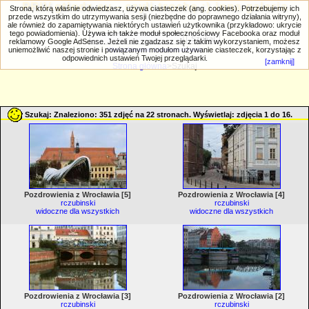
PRIV.gtlodz.eu - czyli trochę ;) inna galeria
Strona, którą właśnie odwiedzasz, używa ciasteczek (ang. cookies). Potrzebujemy ich
przede wszystkim do utrzymywania sesji (niezbędne do poprawnego działania witryny),
ale również do zapamiętywania niektórych ustawień użytkownika (przykładowo: ukrycie
tego powiadomienia). Używa ich także moduł społecznościowy Facebooka oraz moduł
reklamowy Google AdSense. Jeżeli nie zgadzasz się z takim wykorzystaniem, możesz
uniemożliwić naszej stronie i powiązanym modułom używanie ciasteczek, korzystając z
Wyszukiwanie zaawansowane
odpowiednich ustawień Twojej przeglądarki.
[zamknij]
Strona główna
>Szukaj
Szukaj: Znaleziono: 351 zdjęć na 22 stronach. Wyświetlaj: zdjęcia 1 do 16.
Pozdrowienia z Wrocławia [5]
Pozdrowienia z Wrocławia [4]
rczubinski
rczubinski
widoczne dla wszystkich
widoczne dla wszystkich
Pozdrowienia z Wrocławia [3]
Pozdrowienia z Wrocławia [2]
rczubinski
rczubinski