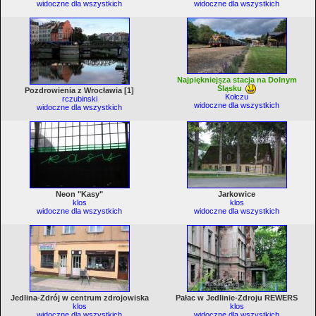
widoczne dla wszystkich
widoczne dla wszystkich
Najpiękniejsza stacja na Dolnym
Śląsku
Pozdrowienia z Wrocławia [1]
Kołczu
rczubinski
widoczne dla wszystkich
widoczne dla wszystkich
Neon "Kasy"
Jarkowice
klos
klos
widoczne dla wszystkich
widoczne dla wszystkich
Jedlina-Zdrój w centrum zdrojowiska
Pałac w Jedlinie-Zdroju REWERS
klos
klos
widoczne dla wszystkich
widoczne dla wszystkich