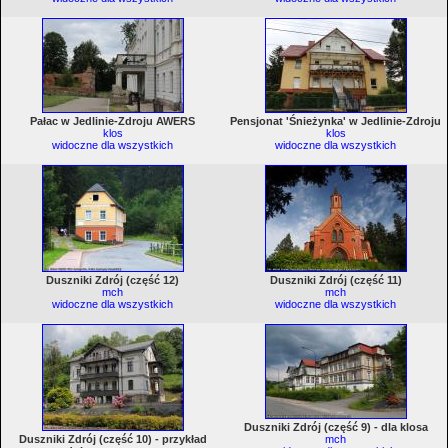
Pałac w Jedlinie-Zdroju AWERS
Pensjonat 'Śnieżynka' w Jedlinie-Zdroju
klos
klos
widoczne dla wszystkich
widoczne dla wszystkich
Duszniki Zdrój (część 12)
Duszniki Zdrój (część 11)
mch
mch
widoczne dla wszystkich
widoczne dla wszystkich
Duszniki Zdrój (część 9) - dla klosa
Duszniki Zdrój (część 10) - przykład
mch