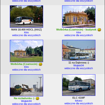
widoczne dla wszystkich
widoczne dla wszystkich
MAN 18.400 HOCL [KKZ]
Wolbórka (Czarnocin) - budynek
klos
klos
widoczne dla wszystkich
widoczne dla wszystkich
11 na Dąbrowę :)
Wolbórka (Czarnocin)
Wojtek94
klos
widoczne dla wszystkich
widoczne dla wszystkich
ELC 41WF
Na rozładunku :)
lukasz
Wojtek94
widoczne dla wszystkich
widoczne dla wszystkich