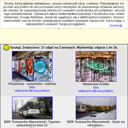
PRIV.gtlodz.eu - czyli trochę ;) inna galeria
Strona, którą właśnie odwiedzasz, używa ciasteczek (ang. cookies). Potrzebujemy ich
przede wszystkim do utrzymywania sesji (niezbędne do poprawnego działania witryny),
ale również do zapamiętywania niektórych ustawień użytkownika (przykładowo: ukrycie
tego powiadomienia). Używa ich także moduł społecznościowy Facebooka oraz moduł
reklamowy Google AdSense. Jeżeli nie zgadzasz się z takim wykorzystaniem, możesz
uniemożliwić naszej stronie i powiązanym modułom używanie ciasteczek, korzystając z
Wyszukiwanie zaawansowane
odpowiednich ustawień Twojej przeglądarki.
[zamknij]
Strona główna
>Szukaj
Szukaj: Znaleziono: 17 zdjęć na 2 stronach. Wyświetlaj: zdjęcia 1 do 16.
Pesymista - optymista - realista
Niebieskie Źródła
klos
klos
widoczne dla wszystkich
widoczne dla wszystkich
MZK Tomaszów Mazowiecki -Typowo
MZK Tomaszów Mazowiecki - Stare na
pracownicza linia 12
odstawce...