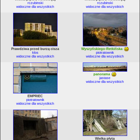
rczubinski
rczubinski
widoczne dla wszystkich
widoczne dla wszystkich
Prawdziwa przed burzą cisza
Wyszyńskiego-Retkińska
klos
piotratownik
widoczne dla wszystkich
widoczne dla wszystkich
panorama
jastase
widoczne dla wszystkich
EMPRIEC
piotratownik
widoczne dla wszystkich
Wielka płyta