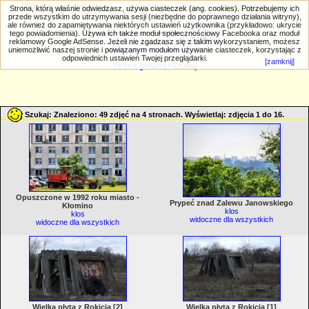
PRIV.gtlodz.eu - czyli trochę ;) inna galeria
Strona, którą właśnie odwiedzasz, używa ciasteczek (ang. cookies). Potrzebujemy ich
przede wszystkim do utrzymywania sesji (niezbędne do poprawnego działania witryny),
ale również do zapamiętywania niektórych ustawień użytkownika (przykładowo: ukrycie
tego powiadomienia). Używa ich także moduł społecznościowy Facebooka oraz moduł
reklamowy Google AdSense. Jeżeli nie zgadzasz się z takim wykorzystaniem, możesz
uniemożliwić naszej stronie i powiązanym modułom używanie ciasteczek, korzystając z
Wyszukiwanie zaawansowane
odpowiednich ustawień Twojej przeglądarki.
[zamknij]
Strona główna
>Szukaj
Szukaj: Znaleziono: 49 zdjęć na 4 stronach. Wyświetlaj: zdjęcia 1 do 16.
Opuszczone w 1992 roku miasto -
Prypeć znad Zalewu Janowskiego
Kłomino
klos
klos
widoczne dla wszystkich
widoczne dla wszystkich
Wielka płyta z Rokicia [2]
Wielka płyta z Rokicia [1]