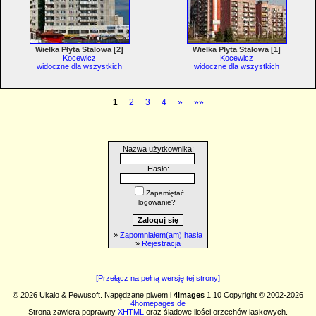
Wielka Płyta Stalowa [2]
Wielka Płyta Stalowa [1]
Kocewicz
Kocewicz
widoczne dla wszystkich
widoczne dla wszystkich
1
2
3
4
»
»»
Nazwa użytkownika:
Hasło:
Zapamiętać
logowanie?
»
Zapomniałem(am) hasła
»
Rejestracja
[Przełącz na pełną wersję tej strony]
© 2026 Ukalo & Pewusoft. Napędzane piwem i
4images
1.10 Copyright © 2002-2026
4homepages.de
Strona zawiera poprawny
XHTML
oraz śladowe ilości orzechów laskowych.