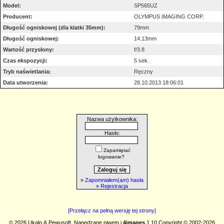
Model:
SP565UZ
Producent:
OLYMPUS IMAGING CORP.
Długość ogniskowej (dla klatki 35mm):
79mm
Długość ogniskowej:
14.13mm
Wartość przysłony:
f/3.8
Czas ekspozycji:
5 sek.
Tryb naświetlania:
Ręczny
Data utworzenia:
28.10.2013 18:06:01
Nazwa użytkownika:
Hasło:
Zapamiętać
logowanie?
»
Zapomniałem(am) hasła
»
Rejestracja
[Przełącz na pełną wersję tej strony]
© 2026 Ukalo & Pewusoft. Napędzane piwem i
4images
1.10 Copyright © 2002-2026