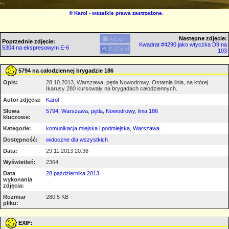
©
Karol
- wszelkie prawa zastrzeżone.
Następne zdjęcie:
Poprzednie zdjęcie:
Kwadrat #4290 jako wtyczka D9 na
5304 na ekspresowym E-6
103
5794 na całodziennej brygadzie 186
Opis:
28.10.2013, Warszawa, pętla Nowodrowy. Ostatnia linia, na której
Ikarusy 280 kursowały na brygadach całodziennych.
Autor zdjęcia:
Karol
Słowa
5794
,
Warszawa
,
pętla
,
Nowodrowy
,
linia 186
kluczowe:
Kategorie:
komunikacja miejska i podmiejska
,
Warszawa
Dostępność:
widoczne dla wszystkich
Data:
29.11.2013 20:38
Wyświetleń:
2364
Data
28 października 2013
wykonania
zdjęcia:
Rozmiar
280.5 KB
pliku:
EXIF: