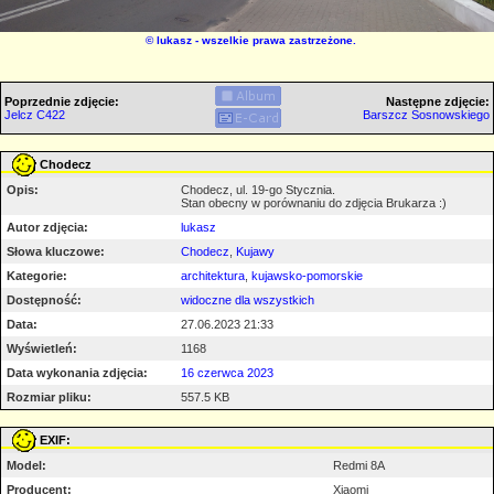
©
lukasz
- wszelkie prawa zastrzeżone.
Poprzednie zdjęcie:
Następne zdjęcie:
Jelcz C422
Barszcz Sosnowskiego
Chodecz
Opis:
Chodecz, ul. 19-go Stycznia.
Stan obecny w porównaniu do zdjęcia Brukarza :)
Autor zdjęcia:
lukasz
Słowa kluczowe:
Chodecz
,
Kujawy
Kategorie:
architektura
,
kujawsko-pomorskie
Dostępność:
widoczne dla wszystkich
Data:
27.06.2023 21:33
Wyświetleń:
1168
Data wykonania zdjęcia:
16 czerwca 2023
Rozmiar pliku:
557.5 KB
EXIF:
Model:
Redmi 8A
Producent:
Xiaomi