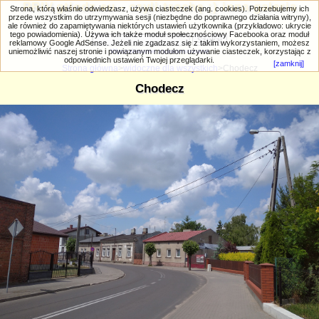
PRIV.gtlodz.eu - czyli trochę ;) inna galeria
Strona, którą właśnie odwiedzasz, używa ciasteczek (ang. cookies). Potrzebujemy ich
przede wszystkim do utrzymywania sesji (niezbędne do poprawnego działania witryny),
ale również do zapamiętywania niektórych ustawień użytkownika (przykładowo: ukrycie
tego powiadomienia). Używa ich także moduł społecznościowy Facebooka oraz moduł
reklamowy Google AdSense. Jeżeli nie zgadzasz się z takim wykorzystaniem, możesz
uniemożliwić naszej stronie i powiązanym modułom używanie ciasteczek, korzystając z
Wyszukiwanie zaawansowane
odpowiednich ustawień Twojej przeglądarki.
[zamknij]
Strona główna
>
widoczne dla wszystkich
>Chodecz
Chodecz