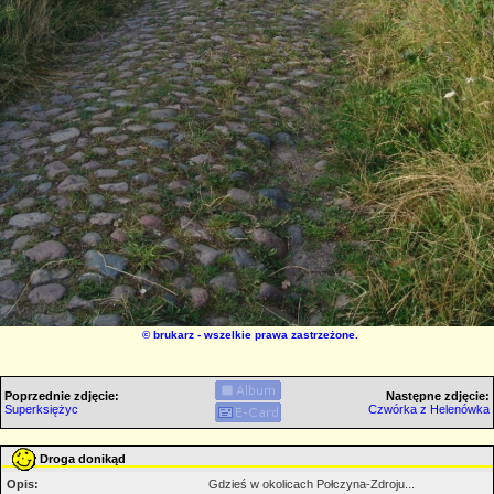
©
brukarz
- wszelkie prawa zastrzeżone.
Poprzednie zdjęcie:
Następne zdjęcie:
Superksiężyc
Czwórka z Helenówka
Droga donikąd
Opis:
Gdzieś w okolicach Połczyna-Zdroju...