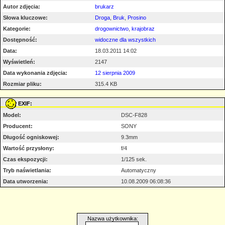
Autor zdjęcia:
brukarz
Słowa kluczowe:
Droga
,
Bruk
,
Prosino
Kategorie:
drogownictwo
,
krajobraz
Dostępność:
widoczne dla wszystkich
Data:
18.03.2011 14:02
Wyświetleń:
2147
Data wykonania zdjęcia:
12 sierpnia 2009
Rozmiar pliku:
315.4 KB
EXIF:
Model:
DSC-F828
Producent:
SONY
Długość ogniskowej:
9.3mm
Wartość przysłony:
f/4
Czas ekspozycji:
1/125 sek.
Tryb naświetlania:
Automatyczny
Data utworzenia:
10.08.2009 06:08:36
Nazwa użytkownika: