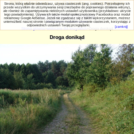
PRIV.gtlodz.eu - czyli trochę ;) inna galeria
Strona, którą właśnie odwiedzasz, używa ciasteczek (ang. cookies). Potrzebujemy ich
przede wszystkim do utrzymywania sesji (niezbędne do poprawnego działania witryny),
ale również do zapamiętywania niektórych ustawień użytkownika (przykładowo: ukrycie
tego powiadomienia). Używa ich także moduł społecznościowy Facebooka oraz moduł
reklamowy Google AdSense. Jeżeli nie zgadzasz się z takim wykorzystaniem, możesz
uniemożliwić naszej stronie i powiązanym modułom używanie ciasteczek, korzystając z
Wyszukiwanie zaawansowane
odpowiednich ustawień Twojej przeglądarki.
[zamknij]
Strona główna
>
widoczne dla wszystkich
>Droga donikąd
Droga donikąd