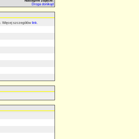
Następne zdjęcie:
Droga donikąd
mu. Więcej szczegółów
link
.