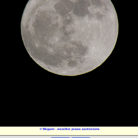
©
Megami
- wszelkie prawa zastrzeżone.