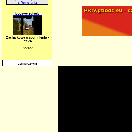
»
Rejestracja
PRIV.gtlodz.eu - cz
Losowe zdjęcie
Zacharkowe wspomnienia -
cz.24
Zachar
zwiń/rozwiń