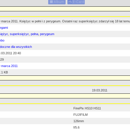
 marca 2011. Księżyc w pełni i z perygeum. Ostatni raz superksiężyc zdarzył się 18 lat te
egami
siężyc
,
superksiężyc
,
pełna
,
perygeum
ebo
doczne dla wszystkich
.03.2011 20:40
329
9 marca 2011
.1 KB
19.03.2011
FinePix HS10 HS11
FUJIFILM
126mm
f/5.6