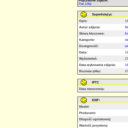
Poprzednie zdjęcie:
Fiat 126p
Superksiężyc
Opis:
19
Autor zdjęcia:
M
Słowa kluczowe:
K
Kategorie:
ni
Dostępność:
wi
Data:
19
Wyświetleń:
2
Data wykonania zdjęcia:
1
Rozmiar pliku:
97
IPTC
Data stworzenia:
EXIF:
Model:
Producent:
Długość ogniskowej:
Wartość przysłony: