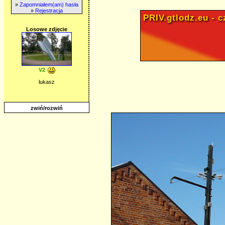
»
Zapomniałem(am) hasła
»
Rejestracja
PRIV.gtlodz.eu - cz
Losowe zdjęcie
V2
lukasz
zwiń/rozwiń