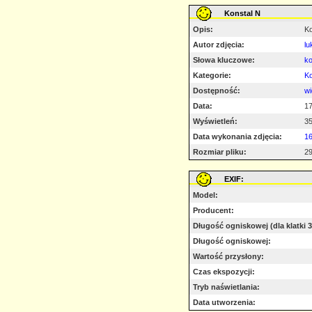
Konstal N
Opis:
Ko
Autor zdjęcia:
lu
Słowa kluczowe:
ko
Kategorie:
Ko
Dostępność:
wi
Data:
17
Wyświetleń:
3
Data wykonania zdjęcia:
16
Rozmiar pliku:
29
EXIF:
Model:
Producent:
Długość ogniskowej (dla klatki
Długość ogniskowej:
Wartość przysłony:
Czas ekspozycji:
Tryb naświetlania:
Data utworzenia: