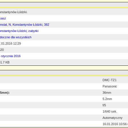
nstantynów Łódzki.
kasz
nstal
,
N
,
Konstantynów Łódzki
,
382
nstantynów Łódzki
,
zabytki
doczne dla wszystkich
.01.2016 12:29
520
 stycznia 2016
1.7 KB
DMC-TZ1
Panasonic
 35mm):
36mm
5.2mm
f/5
1/640 sek.
Automatyczny
16.01.2016 10:56: