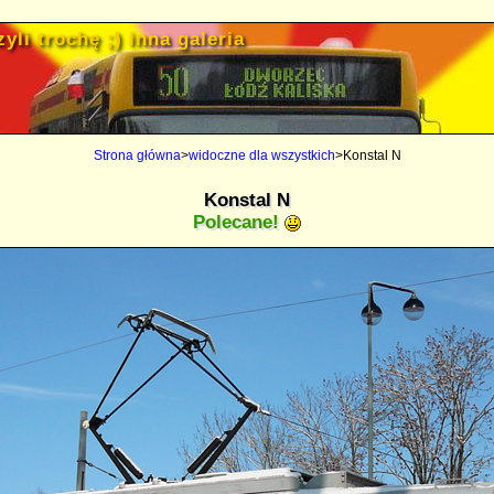
yli trochę ;) inna galeria
Strona główna
>
widoczne dla wszystkich
>Konstal N
Konstal N
Polecane!